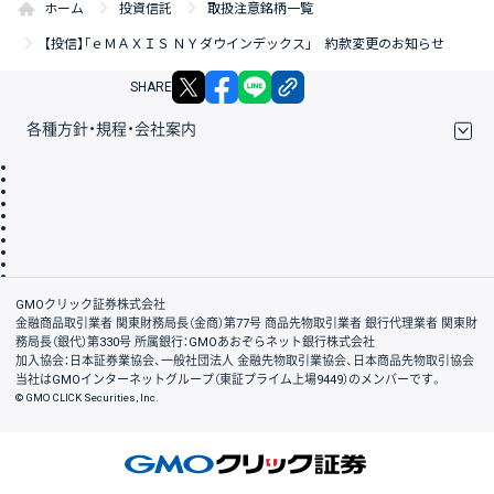
ホーム
投資信託
取扱注意銘柄一覧
【投信】「ｅＭＡＸＩＳ ＮＹダウインデックス」 約款変更のお知らせ
X
facebook
LINE
リンクをコピー
SHARE
各種方針・規程・会社案内
取引規程・約款
サイトマップ
その他のご案内
個人情報保護方針
最良執行方針
サイトのご利用について
ディスクレイマー
信託保全
リスク説明
会社案内
GMOクリック証券株式会社
金融商品取引業者 関東財務局長（金商）第77号 商品先物取引業者 銀行代理業者 関東財
務局長（銀代）第330号 所属銀行：GMOあおぞらネット銀行株式会社
加入協会：日本証券業協会、一般社団法人 金融先物取引業協会、日本商品先物取引協会
当社はGMOインターネットグループ（東証プライム上場9449）のメンバーです。
© GMO CLICK Securities, Inc.