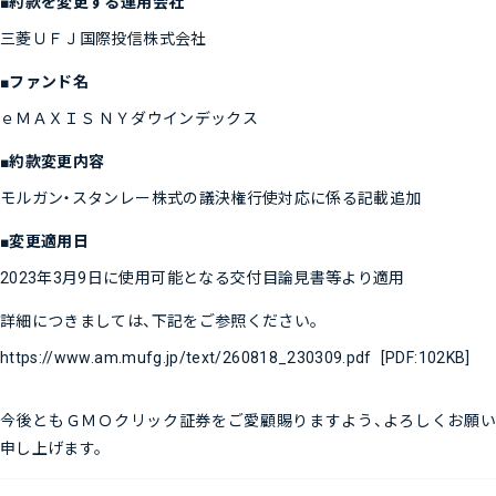
■約款を変更する運用会社
三菱ＵＦＪ国際投信株式会社
■ファンド名
ｅＭＡＸＩＳ ＮＹダウインデックス
■約款変更内容
モルガン・スタンレー株式の議決権行使対応に係る記載追加
■変更適用日
2023年3月9日に使用可能となる交付目論見書等より適用
詳細につきましては、下記をご参照ください。
https://www.am.mufg.jp/text/260818_230309.pdf
[PDF:102KB]
今後ともＧＭＯクリック証券をご愛顧賜りますよう、よろしくお願い
申し上げます。