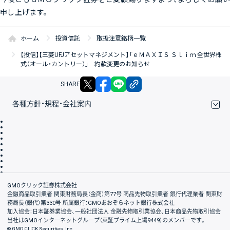
申し上げます。
ホーム
投資信託
取扱注意銘柄一覧
【投信】【三菱UFJアセットマネジメント】「ｅＭＡＸＩＳ Ｓｌｉｍ 全世界株
式（オール・カントリー）」 約款変更のお知らせ
X
facebook
LINE
リンクをコピー
SHARE
各種方針・規程・会社案内
取引規程・約款
サイトマップ
その他のご案内
個人情報保護方針
最良執行方針
サイトのご利用について
ディスクレイマー
信託保全
リスク説明
会社案内
GMOクリック証券株式会社
金融商品取引業者 関東財務局長（金商）第77号 商品先物取引業者 銀行代理業者 関東財
務局長（銀代）第330号 所属銀行：GMOあおぞらネット銀行株式会社
加入協会：日本証券業協会、一般社団法人 金融先物取引業協会、日本商品先物取引協会
当社はGMOインターネットグループ（東証プライム上場9449）のメンバーです。
© GMO CLICK Securities, Inc.