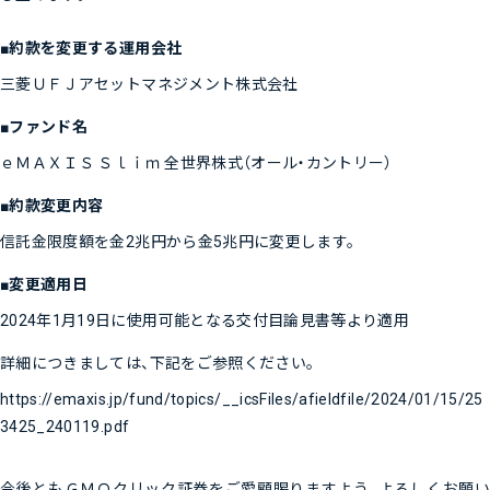
■約款を変更する運用会社
三菱ＵＦＪアセットマネジメント株式会社
■ファンド名
ｅＭＡＸＩＳ Ｓｌｉｍ 全世界株式（オール・カントリー）
■約款変更内容
信託金限度額を金2兆円から金5兆円に変更します。
■変更適用日
2024年1月19日に使用可能となる交付目論見書等より適用
詳細につきましては、下記をご参照ください。
https://emaxis.jp/fund/topics/__icsFiles/afieldfile/2024/01/15/25
3425_240119.pdf
今後ともＧＭＯクリック証券をご愛顧賜りますよう、よろしくお願い