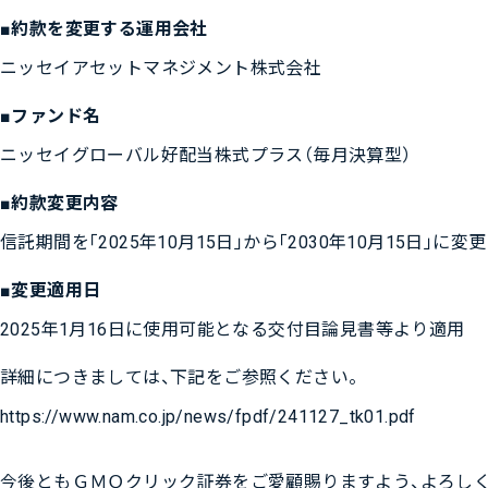
■約款を変更する運用会社
ニッセイアセットマネジメント株式会社
■ファンド名
ニッセイグローバル好配当株式プラス（毎月決算型）
■約款変更内容
信託期間を「2025年10月15日」から「2030年10月15日」に変
■変更適用日
2025年1月16日に使用可能となる交付目論見書等より適用
詳細につきましては、下記をご参照ください。
https://www.nam.co.jp/news/fpdf/241127_tk01.pdf
今後ともＧＭＯクリック証券をご愛顧賜りますよう、よろしく