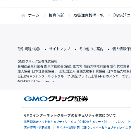
ホーム
投資信託
取扱注意銘柄一覧
【投信】「
取引規程・約款
サイトマップ
その他のご案内
個人情報保
GMOクリック証券株式会社
金融商品取引業者 関東財務局長（金商）第77号 商品先物取引業者 銀行代理業者 
加入協会：日本証券業協会、一般社団法人 金融先物取引業協会、日本商品先物取
当社はGMOインターネットグループ（東証プライム上場9449）のメンバーです。
© GMO CLICK Securities, Inc.
GMOインターネットグループのセキュリティ事業について
世界初総合ネットセキュリティサービス「GMOセキュリティ24」
パスワード
実在証明・盗聴対策
サイバー攻撃対策（GMOサイバーセキュリティ byイエ