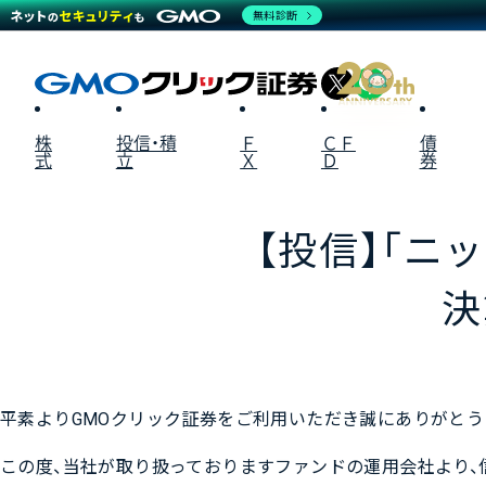
無料診断
X
LINE
株
投信・積
Ｆ
ＣＦ
債
式
立
Ｘ
Ｄ
券
【投信】「ニ
決
平素よりGMOクリック証券をご利用いただき誠にありがとう
この度、当社が取り扱っておりますファンドの運用会社より、