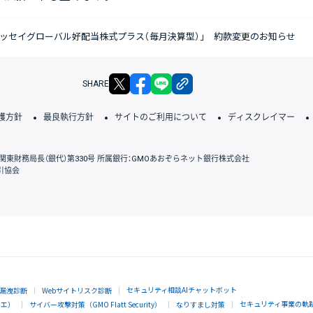
ニッセイグローバル好配当株式プラス（毎月決算型）」 約款変更のお知らせ
X
facebook
LINE
リンクをコピー
SHARE
護方針
最良執行方針
サイトのご利用について
ディスクレイマー
関東財務局長（銀代）第330号 所属銀行：GMOあおぞらネット銀行株式会社
引協会
GMOクリック証券
セキュリティ相談AIチャットボット
漏洩診断
Webサイトリスク診断
セキュリティ事業の軌
ラエ）
サイバー攻撃対策（GMO Flatt Security）
なりすまし対策