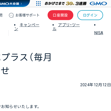
問
お客様
サポート
口座開設
ログイン
キャンペー
アプリ・ツー
ン
ル
NISA
式プラス（毎月
らせ
2024年12月12日
お知らせいたします。