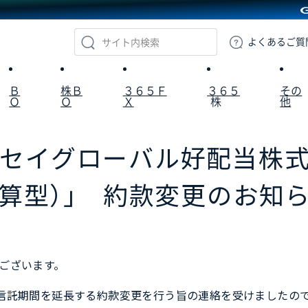
GMOクリック証券
よくある
ご質
Ｂ
株Ｂ
３６５Ｆ
３６５
その
Ｏ
Ｏ
Ｘ
株
他
ッセイグローバル好配当株
算型）」 約款変更のお知
ございます。
信託期間を延長する約款変更を行う旨の連絡を受けましたので