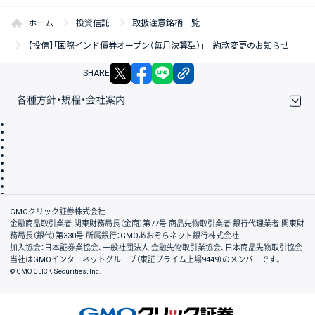
ホーム
投資信託
取扱注意銘柄一覧
【投信】「国際インド債券オープン（毎月決算型）」 約款変更のお知らせ
X
facebook
LINE
リンクをコピー
SHARE
各種方針・規程・会社案内
取引規程・約款
サイトマップ
その他のご案内
個人情報保護方針
最良執行方針
サイトのご利用について
ディスクレイマー
信託保全
リスク説明
会社案内
GMOクリック証券株式会社
金融商品取引業者 関東財務局長（金商）第77号 商品先物取引業者 銀行代理業者 関東財
務局長（銀代）第330号 所属銀行：GMOあおぞらネット銀行株式会社
加入協会：日本証券業協会、一般社団法人 金融先物取引業協会、日本商品先物取引協会
当社はGMOインターネットグループ（東証プライム上場9449）のメンバーです。
© GMO CLICK Securities, Inc.