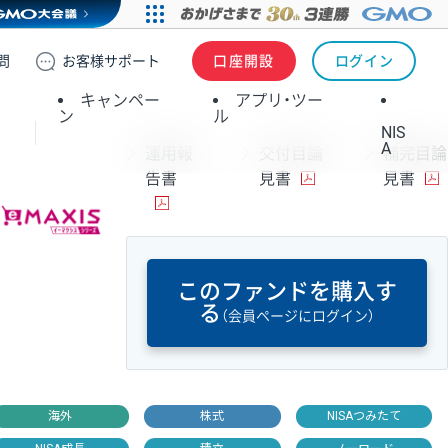
問
お客様
サポート
口座開設
ログイン
キャンペー
アプリ・ツー
ン
ル
NIS
A
運用報
交付目論
補完目論
告書
見書
見書
このファンドを購入す
る
（会員ページにログイン）