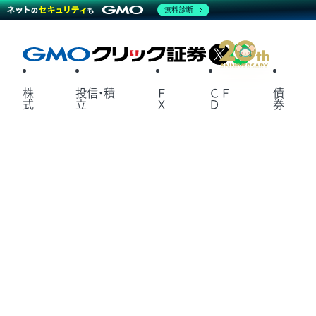
無料診断
X
LINE
株
投信・積
Ｆ
ＣＦ
債
式
立
Ｘ
Ｄ
券