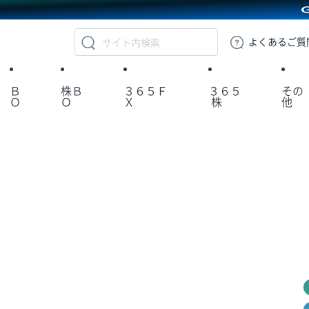
GMOクリック証券
よくある
ご質
Ｂ
株Ｂ
３６５Ｆ
３６５
その
Ｏ
Ｏ
Ｘ
株
他