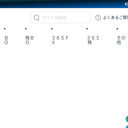
GMOクリック証券
よくある
ご質
Ｂ
株Ｂ
３６５Ｆ
３６５
その
Ｏ
Ｏ
Ｘ
株
他