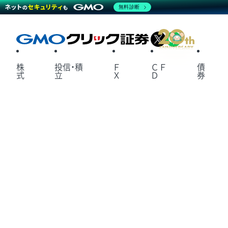
無料診断
X
LINE
株
投信・積
Ｆ
ＣＦ
債
式
立
Ｘ
Ｄ
券