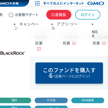
問
お客様
サポート
口座開設
ログイン
キャンペー
アプリ・ツー
ン
ル
NIS
A
運用報
交付目論
補完目論
告書
見書
見書
このファンドを購入す
る
（会員ページにログイン）