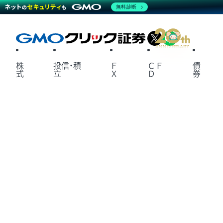
無料診断
X
LINE
株
投信・積
Ｆ
ＣＦ
債
式
立
Ｘ
Ｄ
券