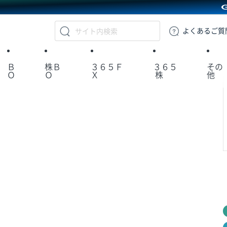
GMOクリック証券
よくある
ご質
Ｂ
株Ｂ
３６５Ｆ
３６５
その
Ｏ
Ｏ
Ｘ
株
他