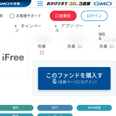
問
お客様
サポート
口座開設
ログイン
キャンペー
アプリ・ツー
ン
ル
NIS
A
運用報
交付目論
補完目論
告書
見書
見書
このファンドを購入す
る
（会員ページにログイン）