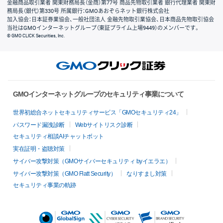
金融商品取引業者 関東財務局長（金商）第77号 商品先物取引業者 銀行代理業者 関東財
務局長（銀代）第330号 所属銀行：GMOあおぞらネット銀行株式会社
加入協会：日本証券業協会、一般社団法人 金融先物取引業協会、日本商品先物取引協会
当社はGMOインターネットグループ（東証プライム上場9449）のメンバーです。
© GMO CLICK Securities, Inc.
GMOインターネットグループのセキュリティ事業について
世界初総合ネットセキュリティサービス「GMOセキュリティ24」
パスワード漏洩診断
Webサイトリスク診断
セキュリティ相談AIチャットボット
実在証明・盗聴対策
サイバー攻撃対策（GMOサイバーセキュリティ byイエラエ）
サイバー攻撃対策（GMO Flatt Security）
なりすまし対策
セキュリティ事業の軌跡