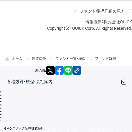
ファンド銘柄詳細の見方
情報提供：株式会社QUICK
Copyright（c） QUICK Corp. All Rights Reserved.
ホーム
投資信託
ファンド一覧・検索
ファンド詳細
X
facebook
LINE
リンクをコピー
SHARE
各種方針・規程・会社案内
取引規程・約款
サイトマップ
その他のご案内
個人情報保護方針
最良執行方針
サイトのご利用について
ディスクレイマー
信託保全
リスク説明
会社案内
GMOクリック証券株式会社