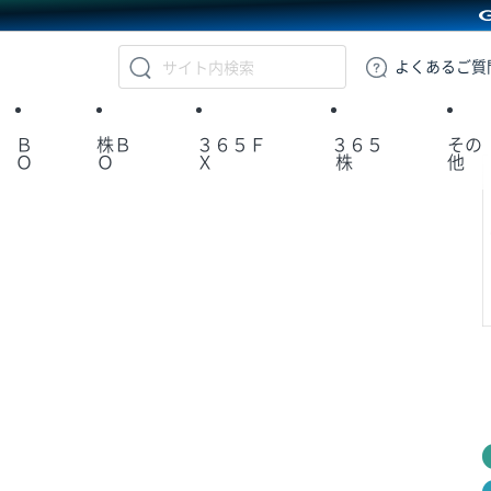
GMOクリック証券
よくある
ご質
Ｂ
株Ｂ
３６５Ｆ
３６５
その
Ｏ
Ｏ
Ｘ
株
他