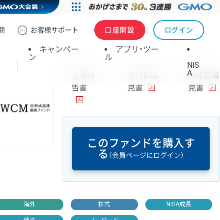
問
お客様
サポート
口座開設
ログイン
キャンペー
アプリ・ツー
ン
ル
NIS
A
運用報
交付目論
補完目論
告書
見書
見書
このファンドを購入す
る
（会員ページにログイン）