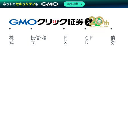
無料診断
X
LINE
株
投信・積
Ｆ
ＣＦ
債
式
立
Ｘ
Ｄ
券