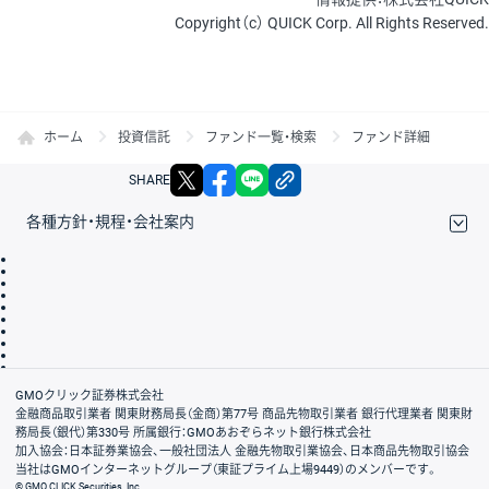
Copyright（c） QUICK Corp. All Rights Reserved.
ホーム
投資信託
ファンド一覧・検索
ファンド詳細
X
facebook
LINE
リンクをコピー
SHARE
各種方針・規程・会社案内
取引規程・約款
サイトマップ
その他のご案内
個人情報保護方針
最良執行方針
サイトのご利用について
ディスクレイマー
信託保全
リスク説明
会社案内
GMOクリック証券株式会社
金融商品取引業者 関東財務局長（金商）第77号 商品先物取引業者 銀行代理業者 関東財
務局長（銀代）第330号 所属銀行：GMOあおぞらネット銀行株式会社
加入協会：日本証券業協会、一般社団法人 金融先物取引業協会、日本商品先物取引協会
当社はGMOインターネットグループ（東証プライム上場9449）のメンバーです。
© GMO CLICK Securities, Inc.