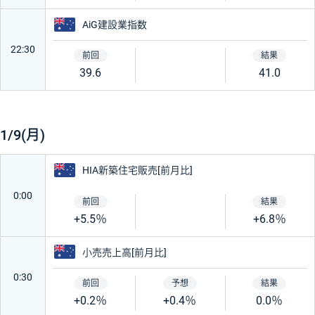
オーストラリア
AiG建設業指数
22:30
39.6
41.0
1/9(月)
オーストラリア
HIA新築住宅販売[前月比]
0:00
+5.5％
+6.8％
オーストラリア
小売売上高[前月比]
0:30
+0.2％
+0.4％
0.0％