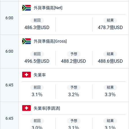
南アフリカ
外貨準備高[Net]
6:00
486.3億USD
478.7億USD
南アフリカ
外貨準備高[Gross]
6:00
496.5億USD
488.2億USD
488.6億USD
スイス
失業率
6:45
3.1％
3.2％
3.3％
スイス
失業率[季調済]
6:45
3.0％
3.1％
3.1％