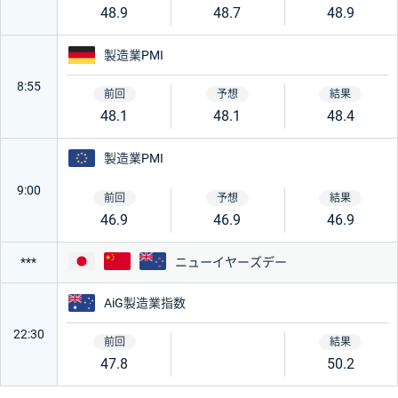
48.9
48.7
48.9
オーストラリア
中国
ドイツ
製造業PMI
8:55
ニュージーランド
カナダ
48.1
48.1
48.4
ユーロ
製造業PMI
スイス
南アフリカ
9:00
46.9
46.9
46.9
香港
インド
日本
中国
ニュージーランド
ニューイヤーズデー
***
トルコ
メキシコ
オーストラリア
AiG製造業指数
22:30
チェコ
ポーランド
47.8
50.2
ハンガリー