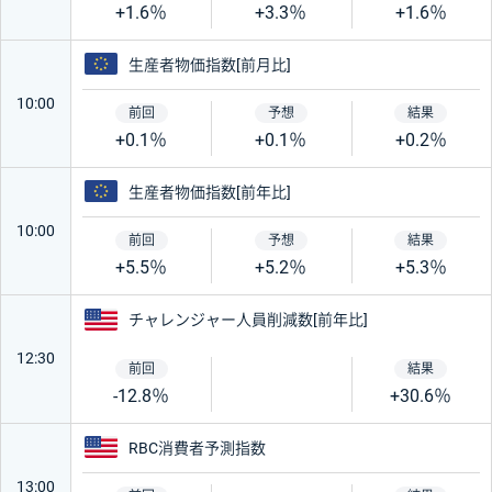
+1.6％
+3.3％
+1.6％
ユーロ
生産者物価指数[前月比]
10:00
+0.1％
+0.1％
+0.2％
ユーロ
生産者物価指数[前年比]
10:00
+5.5％
+5.2％
+5.3％
アメリカ
チャレンジャー人員削減数[前年比]
12:30
-12.8％
+30.6％
アメリカ
RBC消費者予測指数
13:00