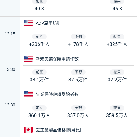
40.3
45.8
アメリカ
ADP雇用統計
13:15
+206千人
+178千人
+325千人
アメリカ
新規失業保険申請件数
13:30
38.1万件
37.5万件
37.2万件
アメリカ
失業保険継続受給者数
13:30
360.1万人
357.0万人
359.5万人
カナダ
鉱工業製品価格[前月比]