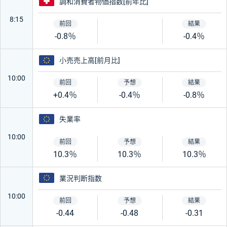
スイス
調和消費者物価指数[前年比]
8:15
-0.8％
-0.4％
ユーロ
小売売上高[前月比]
10:00
+0.4％
-0.4％
-0.8％
ユーロ
失業率
10:00
10.3％
10.3％
10.3％
ユーロ
業況判断指数
10:00
-0.44
-0.48
-0.31