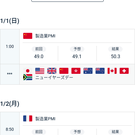
時刻
経済指標・イベント
重要度
前回
予想
結果
★★★★★
1/1(日)
★★★
中国
製造業PMI
1:00
★
49.0
49.1
50.3
日本
アメリカ
イギリス
中国
香港
オーストラリア
ニュージーラ
カナダ
***
国・地域
スイス
南アフリカ
ニューイヤーズデー
アメリカ
日本
1/2(月)
ユーロ
ドイツ
フランス
製造業PMI
8:50
フランス
イギリス