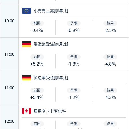
ユーロ
小売売上高[前年比]
10:00
-0.4％
-0.9％
-2.5％
ドイツ
製造業受注[前月比]
11:00
+5.2％
-1.8％
-4.8％
ドイツ
製造業受注[前年比]
11:00
+5.4％
-1.2％
-4.3％
カナダ
雇用ネット変化率
12:00