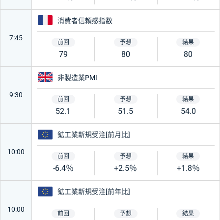
フランス
消費者信頼感指数
7:45
79
80
80
イギリス
非製造業PMI
9:30
52.1
51.5
54.0
ユーロ
鉱工業新規受注[前月比]
10:00
-6.4％
+2.5％
+1.8％
ユーロ
鉱工業新規受注[前年比]
10:00