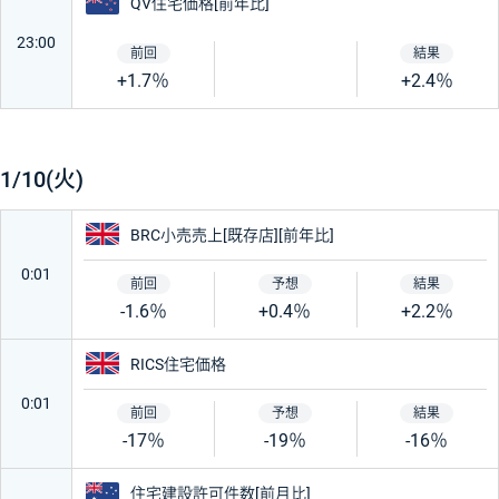
ニュージーランド
QV住宅価格[前年比]
23:00
+1.7％
+2.4％
1/10(火)
イギリス
BRC小売売上[既存店][前年比]
0:01
-1.6％
+0.4％
+2.2％
イギリス
RICS住宅価格
0:01
-17％
-19％
-16％
オーストラリア
住宅建設許可件数[前月比]