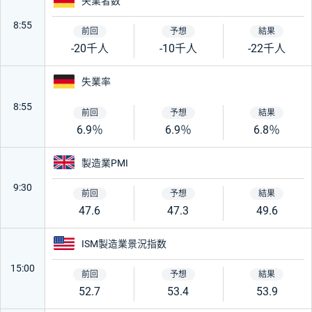
ドイツ
失業者数
8:55
-20千人
-10千人
-22千人
ドイツ
失業率
8:55
6.9％
6.9％
6.8％
イギリス
製造業PMI
9:30
47.6
47.3
49.6
アメリカ
ISM製造業景況指数
15:00
52.7
53.4
53.9