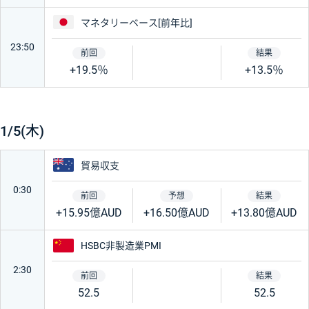
日本
マネタリーベース[前年比]
23:50
+19.5％
+13.5％
1/5(木)
オーストラリア
貿易収支
0:30
+15.95億AUD
+16.50億AUD
+13.80億AUD
中国
HSBC非製造業PMI
2:30
52.5
52.5