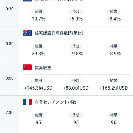
0:30
-10.7％
+6.0％
+8.4％
オーストラリア
住宅建設許可件数[前年比]
0:30
-29.8％
-19.8％
-18.9％
中国
貿易収支
3:00
+145.3億USD
+88.0億USD
+165.2億USD
フランス
企業センチメント指数
7:30
95
95
96