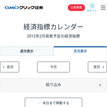
GMOクリック
口座開設
経済指標カレンダー
2012年2月発表予定の経済指標
週次表示
月次表示
前月
今月
翌月
絞り込み
本日まで移動する
重要度