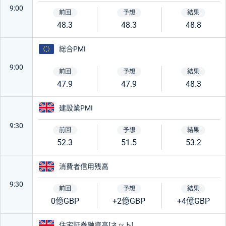
9:00
48.3
48.3
48.8
ユーロ
総合PMI
9:00
47.9
47.9
48.3
イギリス
建設業PMI
9:30
52.3
51.5
53.2
イギリス
消費者信用残高
9:30
0億GBP
+2億GBP
+4億GBP
イギリス
住宅証券融資高[ネット]