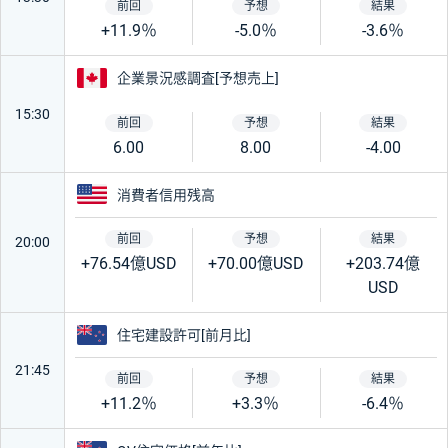
+11.9％
-5.0％
-3.6％
カナダ
企業景況感調査[予想売上]
15:30
6.00
8.00
-4.00
アメリカ
消費者信用残高
20:00
+76.54億USD
+70.00億USD
+203.74億
USD
ニュージーランド
住宅建設許可[前月比]
21:45
+11.2％
+3.3％
-6.4％