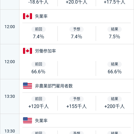
-18.6千人
+20.0千人
+17.5千人
カナダ
失業率
12:00
7.4％
7.4％
7.5％
カナダ
労働参加率
12:00
66.6％
66.6％
アメリカ
非農業部門雇用者数
13:30
+120千人
+155千人
+200千人
アメリカ
失業率
13:30