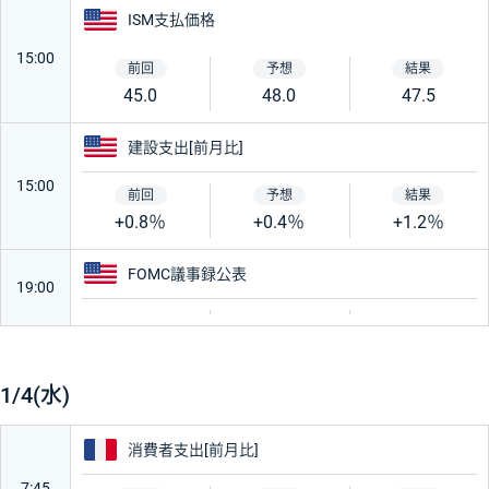
アメリカ
ISM支払価格
15:00
45.0
48.0
47.5
アメリカ
建設支出[前月比]
15:00
+0.8％
+0.4％
+1.2％
アメリカ
FOMC議事録公表
19:00
1/4(水)
フランス
消費者支出[前月比]
7:45