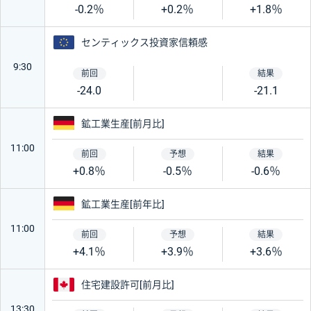
-0.2％
+0.2％
+1.8％
ユーロ
センティックス投資家信頼感
9:30
-24.0
-21.1
ドイツ
鉱工業生産[前月比]
11:00
+0.8％
-0.5％
-0.6％
ドイツ
鉱工業生産[前年比]
11:00
+4.1％
+3.9％
+3.6％
カナダ
住宅建設許可[前月比]
13:30