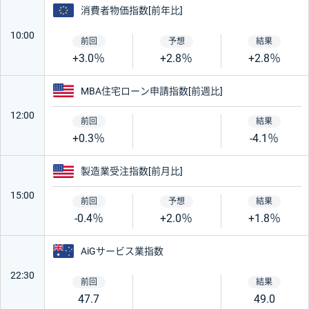
ユーロ
消費者物価指数[前年比]
10:00
+3.0％
+2.8％
+2.8％
アメリカ
MBA住宅ローン申請指数[前週比]
12:00
+0.3％
-4.1％
アメリカ
製造業受注指数[前月比]
15:00
-0.4％
+2.0％
+1.8％
オーストラリア
AiGサービス業指数
22:30
47.7
49.0