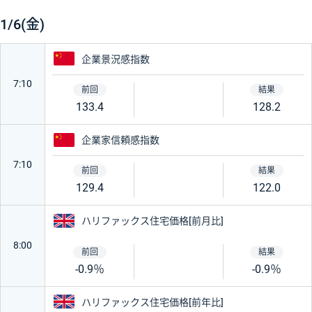
1/6(金)
中国
企業景況感指数
7:10
133.4
128.2
中国
企業家信頼感指数
7:10
129.4
122.0
イギリス
ハリファックス住宅価格[前月比]
8:00
-0.9％
-0.9％
イギリス
ハリファックス住宅価格[前年比]