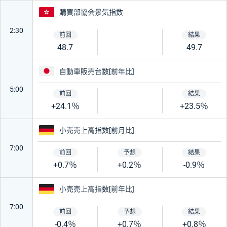
香港
購買部協会景気指数
2:30
48.7
49.7
日本
自動車販売台数[前年比]
5:00
+24.1％
+23.5％
ドイツ
小売売上高指数[前月比]
7:00
+0.7％
+0.2％
-0.9％
ドイツ
小売売上高指数[前年比]
7:00
-0.4％
+0.7％
+0.8％