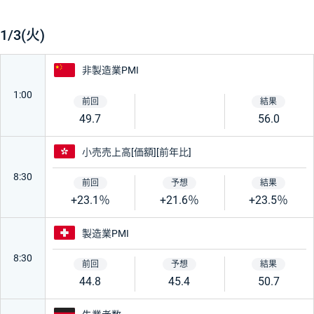
絞り込み条件をリセット
1/3(火)
中国
非製造業PMI
1:00
49.7
56.0
香港
小売売上高[価額][前年比]
8:30
+23.1％
+21.6％
+23.5％
スイス
製造業PMI
8:30
44.8
45.4
50.7