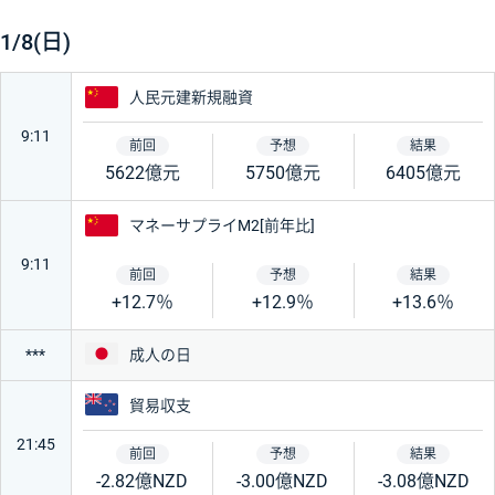
1/8(日)
中国
人民元建新規融資
9:11
5622億元
5750億元
6405億元
中国
マネーサプライM2[前年比]
9:11
+12.7％
+12.9％
+13.6％
日本
成人の日
***
ニュージーランド
貿易収支
21:45
-2.82億NZD
-3.00億NZD
-3.08億NZD