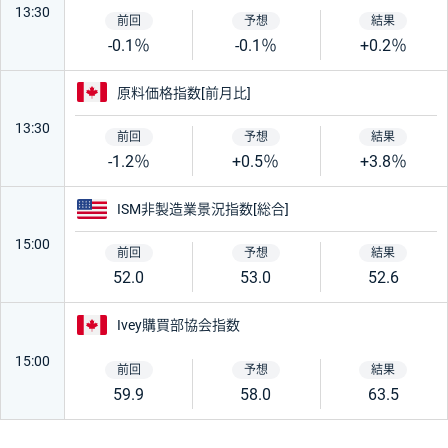
13:30
-0.1％
-0.1％
+0.2％
カナダ
原料価格指数[前月比]
13:30
-1.2％
+0.5％
+3.8％
アメリカ
ISM非製造業景況指数[総合]
15:00
52.0
53.0
52.6
カナダ
Ivey購買部協会指数
15:00
59.9
58.0
63.5