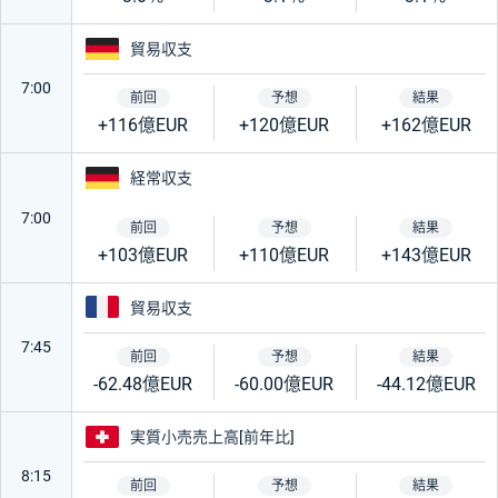
ドイツ
貿易収支
7:00
+116億EUR
+120億EUR
+162億EUR
ドイツ
経常収支
7:00
+103億EUR
+110億EUR
+143億EUR
フランス
貿易収支
7:45
-62.48億EUR
-60.00億EUR
-44.12億EUR
スイス
実質小売売上高[前年比]
8:15