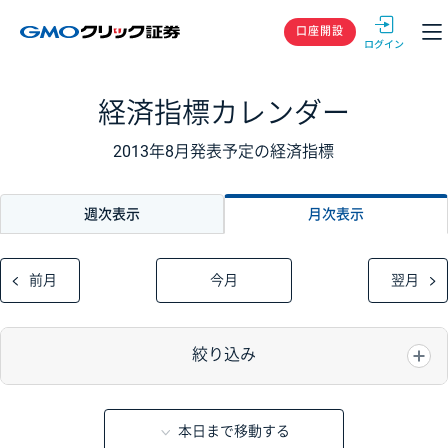
GMOクリック
口座開設
経済指標カレンダー
2013年8月発表予定の経済指標
週次表示
月次表示
前月
今月
翌月
絞り込み
本日まで移動する
重要度