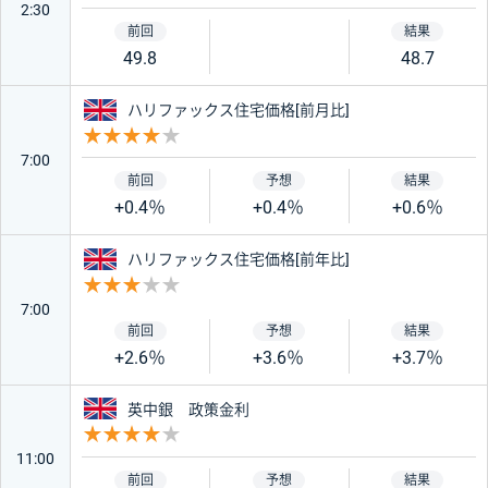
2:30
49.8
48.7
イギリス
ハリファックス住宅価格[前月比]
重要度 4
7:00
+0.4％
+0.4％
+0.6％
イギリス
ハリファックス住宅価格[前年比]
重要度 3
7:00
+2.6％
+3.6％
+3.7％
イギリス
英中銀 政策金利
重要度 4
11:00