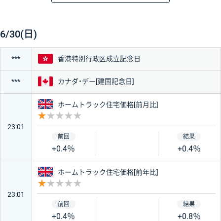
時刻
経済指標・イベント
重要度
前回
予想
結果
★★★★★
6/30(日)
★★★
香港
香港特別行政区成立記念日
***
カナダ
カナダ・デー[建国記念日]
***
★
イギリス
ホームトラック住宅価格[前月比]
重要度 1
国・地域
23:01
+0.4％
+0.4％
アメリカ
日本
イギリス
ホームトラック住宅価格[前年比]
重要度 1
ユーロ
ドイツ
23:01
+0.4％
+0.8％
フランス
イギリス