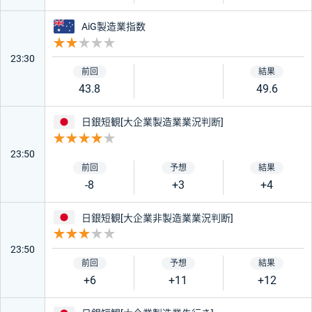
オーストラリア
AiG製造業指数
オーストラリア
中国
重要度 2
23:30
ニュージーランド
カナダ
43.8
49.6
日本
日銀短観[大企業製造業業況判断]
スイス
南アフリカ
重要度 4
23:50
香港
インド
-8
+3
+4
日本
トルコ
メキシコ
日銀短観[大企業非製造業業況判断]
重要度 3
23:50
チェコ
ポーランド
+6
+11
+12
ハンガリー