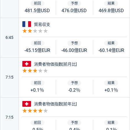
481.5億USD
476.0億USD
469.8億USD
フランス
貿易収支
重要度 2
6:45
-45.15億EUR
-46.00億EUR
-60.14億EUR
スイス
消費者物価指数[前月比]
重要度 3
7:15
+0.1％
-0.2％
+0.1％
スイス
消費者物価指数[前年比]
重要度 4
7:15
-0.5％
-0.4％
-0.1％