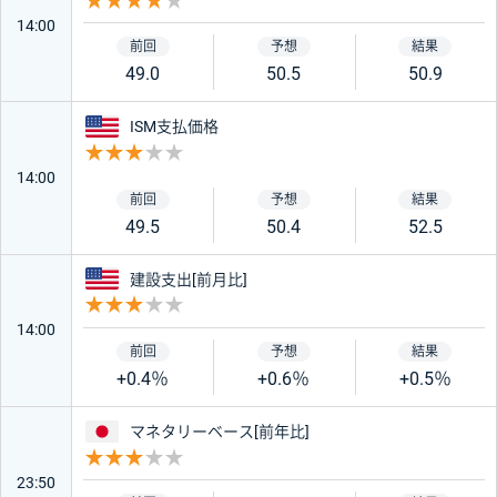
重要度 4
14:00
49.0
50.5
50.9
アメリカ
ISM支払価格
重要度 3
14:00
49.5
50.4
52.5
アメリカ
建設支出[前月比]
重要度 3
14:00
+0.4％
+0.6％
+0.5％
日本
マネタリーベース[前年比]
重要度 3
23:50