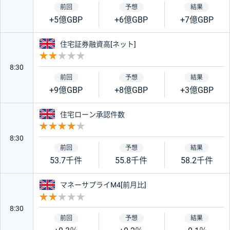
+5億GBP
+6億GBP
+7億GBP
イギリス
住宅証券融資高[ネット]
重要度 2
8:30
+9億GBP
+8億GBP
+3億GBP
イギリス
住宅ローン承認件数
重要度 4
8:30
53.7千件
55.8千件
58.2千件
イギリス
マネーサプライM4[前月比]
重要度 2
8:30