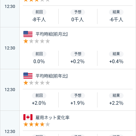
12:30
-8千人
0千人
-6千人
アメリカ
平均時給[前月比]
重要度 1
12:30
0.0％
+0.2％
+0.4％
アメリカ
平均時給[前年比]
重要度 1
12:30
+2.0％
+1.9％
+2.2％
カナダ
雇用ネット変化率
重要度 4
12:30