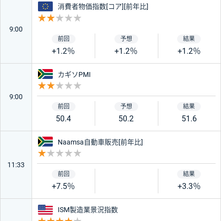
ユーロ
消費者物価指数[コア][前年比]
重要度 2
9:00
+1.2％
+1.2％
+1.2％
南アフリカ
カギソPMI
重要度 2
9:00
50.4
50.2
51.6
南アフリカ
Naamsa自動車販売[前年比]
重要度 1
11:33
+7.5％
+3.3％
アメリカ
ISM製造業景況指数