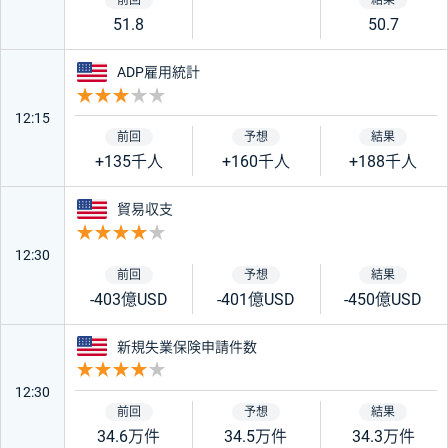
51.8
50.7
アメリカ
ADP雇用統計
重要度 3
12:15
+135千人
+160千人
+188千人
アメリカ
貿易収支
重要度 4
12:30
-403億USD
-401億USD
-450億USD
アメリカ
新規失業保険申請件数
重要度 4
12:30
34.6万件
34.5万件
34.3万件