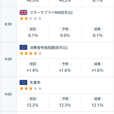
+0.3％
+0.2％
-0.1％
イギリス
マネーサプライM4[前年比]
重要度 2
8:30
-0.1％
0.0％
-0.1％
ユーロ
消費者物価指数[前年比]
重要度 4
9:00
+1.4％
+1.6％
+1.6％
ユーロ
失業率
重要度 3
9:00
12.2％
12.3％
12.1％