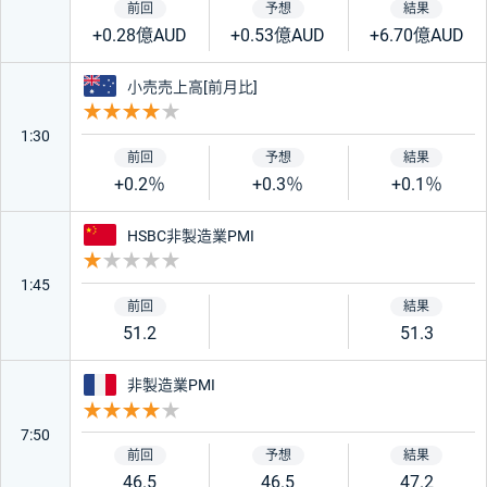
+0.28億AUD
+0.53億AUD
+6.70億AUD
オーストラリア
小売売上高[前月比]
重要度 4
1:30
+0.2％
+0.3％
+0.1％
中国
HSBC非製造業PMI
重要度 1
1:45
51.2
51.3
フランス
非製造業PMI
重要度 4
7:50
46.5
46.5
47.2