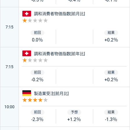
スイス
調和消費者物価指数[前月比]
重要度 1
7:15
0.0％
+0.2％
スイス
調和消費者物価指数[前年比]
重要度 1
7:15
-0.2％
+0.2％
ドイツ
製造業受注[前月比]
重要度 4
10:00
-2.3％
+1.2％
-1.3％