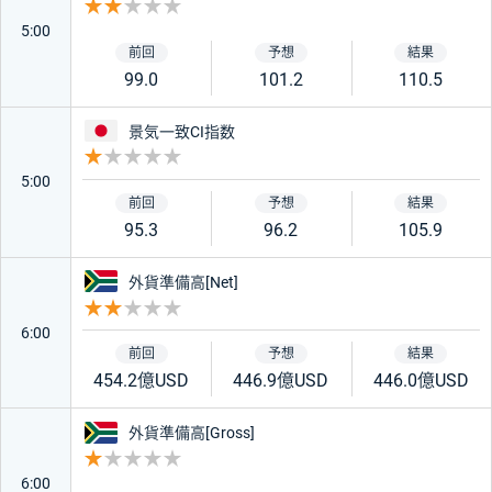
重要度 2
5:00
99.0
101.2
110.5
日本
景気一致CI指数
重要度 1
5:00
95.3
96.2
105.9
南アフリカ
外貨準備高[Net]
重要度 2
6:00
454.2億USD
446.9億USD
446.0億USD
南アフリカ
外貨準備高[Gross]
重要度 1
6:00