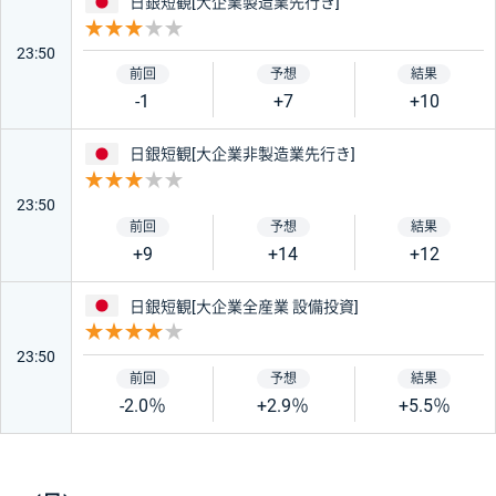
日本
日銀短観[大企業製造業先行き]
重要度 3
絞り込み条件をリセット
23:50
-1
+7
+10
日本
日銀短観[大企業非製造業先行き]
重要度 3
23:50
+9
+14
+12
日本
日銀短観[大企業全産業 設備投資]
重要度 4
23:50
-2.0％
+2.9％
+5.5％