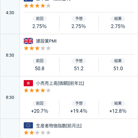
重要度 4
4:30
2.75％
2.75％
2.75％
イギリス
建設業PMI
重要度 3
8:30
50.8
51.2
51.0
香港
小売売上高[価額][前年比]
重要度 4
8:30
+20.7％
+19.4％
+12.8％
ユーロ
生産者物価指数[前月比]
重要度 2