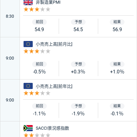
イギリス
非製造業PMI
重要度 3
8:30
54.9
54.5
56.9
ユーロ
小売売上高[前月比]
重要度 3
9:00
-0.5％
+0.3％
+1.0％
ユーロ
小売売上高[前年比]
重要度 3
9:00
-1.1％
-1.9％
-0.1％
南アフリカ
SACCI景況感指数
重要度 2