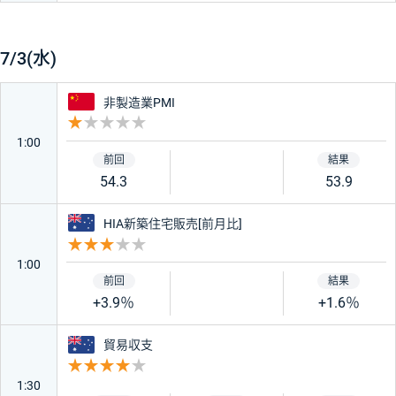
7/3(水)
中国
非製造業PMI
重要度 1
1:00
54.3
53.9
オーストラリア
HIA新築住宅販売[前月比]
重要度 3
1:00
+3.9％
+1.6％
オーストラリア
貿易収支
重要度 4
1:30