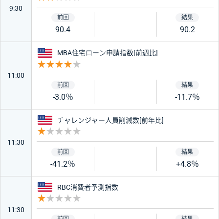
9:30
90.4
90.2
アメリカ
MBA住宅ローン申請指数[前週比]
重要度 4
11:00
-3.0％
-11.7％
アメリカ
チャレンジャー人員削減数[前年比]
重要度 1
11:30
-41.2％
+4.8％
アメリカ
RBC消費者予測指数
重要度 1
11:30