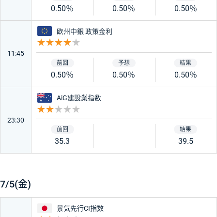
0.50％
0.50％
0.50％
ユーロ
欧州中銀 政策金利
重要度 4
11:45
0.50％
0.50％
0.50％
オーストラリア
AiG建設業指数
重要度 2
23:30
35.3
39.5
7/5(金)
日本
景気先行CI指数