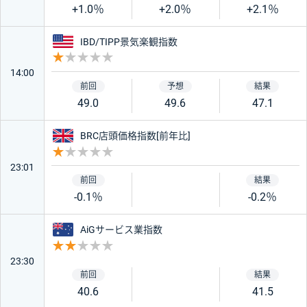
+1.0％
+2.0％
+2.1％
アメリカ
IBD/TIPP景気楽観指数
重要度 1
14:00
49.0
49.6
47.1
イギリス
BRC店頭価格指数[前年比]
重要度 1
23:01
-0.1％
-0.2％
オーストラリア
AiGサービス業指数
重要度 2
23:30
40.6
41.5