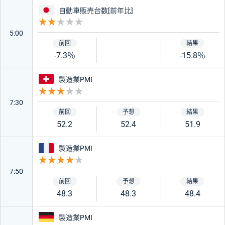
日本
自動車販売台数[前年比]
重要度 2
5:00
-7.3％
-15.8％
スイス
製造業PMI
重要度 3
7:30
52.2
52.4
51.9
フランス
製造業PMI
重要度 4
7:50
48.3
48.3
48.4
ドイツ
製造業PMI