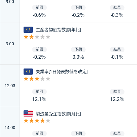
9:00
-0.6％
-0.2％
-0.3％
ユーロ
生産者物価指数[前年比]
重要度 2
9:00
-0.2％
0.0％
-0.1％
ユーロ
失業率[1日発表数値を改定]
重要度 3
12:03
12.1％
12.2％
アメリカ
製造業受注指数[前月比]
重要度 4
14:00