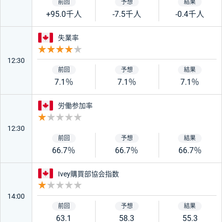
+95.0千人
-7.5千人
-0.4千人
カナダ
失業率
重要度 4
12:30
7.1％
7.1％
7.1％
カナダ
労働参加率
重要度 1
12:30
66.7％
66.7％
66.7％
カナダ
Ivey購買部協会指数
重要度 1
14:00
63.1
58.3
55.3