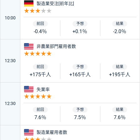
ドイツ
製造業受注[前年比]
重要度 3
10:00
-0.4％
+0.1％
-2.0％
アメリカ
非農業部門雇用者数
重要度 5
12:30
+175千人
+165千人
+195千人
アメリカ
失業率
重要度 5
12:30
7.6％
7.5％
7.6％
アメリカ
製造業雇用者数
重要度 3