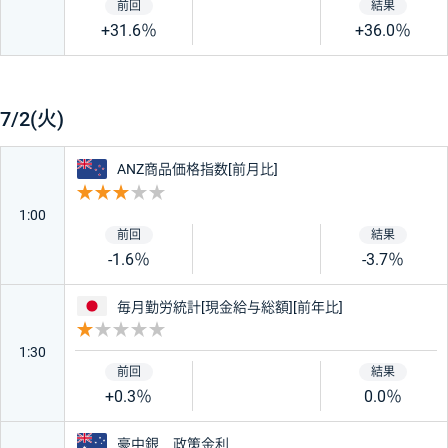
+31.6％
+36.0％
7/2(火)
ニュージーランド
ANZ商品価格指数[前月比]
重要度 3
1:00
-1.6％
-3.7％
日本
毎月勤労統計[現金給与総額][前年比]
重要度 1
1:30
+0.3％
0.0％
オーストラリア
豪中銀 政策金利