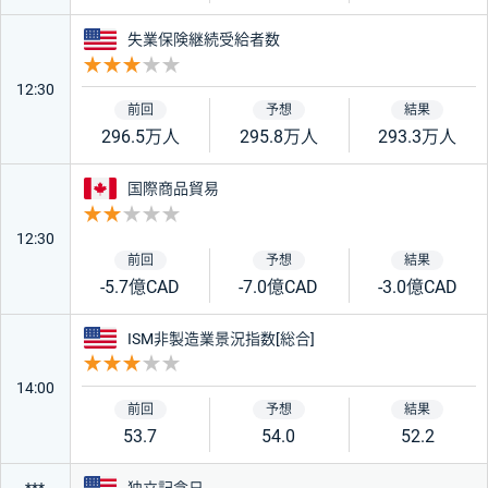
アメリカ
失業保険継続受給者数
重要度 3
12:30
296.5万人
295.8万人
293.3万人
カナダ
国際商品貿易
重要度 2
12:30
-5.7億CAD
-7.0億CAD
-3.0億CAD
アメリカ
ISM非製造業景況指数[総合]
重要度 3
14:00
53.7
54.0
52.2
アメリカ
独立記念日
***