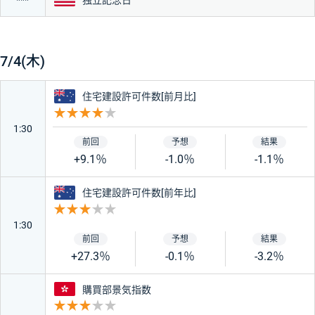
7/4(木)
オーストラリア
住宅建設許可件数[前月比]
重要度 4
1:30
+9.1％
-1.0％
-1.1％
オーストラリア
住宅建設許可件数[前年比]
重要度 3
1:30
+27.3％
-0.1％
-3.2％
香港
購買部景気指数
重要度 3