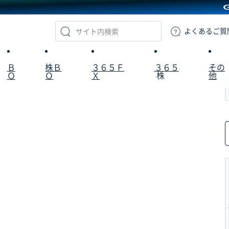
GMOクリック証券
よくある
ご質
Ｂ
株Ｂ
３６５Ｆ
３６５
その
Ｏ
Ｏ
Ｘ
株
他