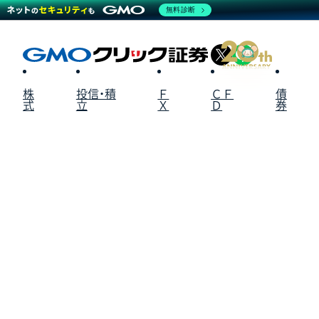
無料診断
X
LINE
株
投信・積
Ｆ
ＣＦ
債
式
立
Ｘ
Ｄ
券