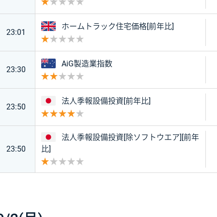
重要度 1
イギリス
ホームトラック住宅価格[前年比]
23:01
重要度 1
オーストラリア
AiG製造業指数
23:30
重要度 2
日本
法人季報設備投資[前年比]
23:50
重要度 4
日本
法人季報設備投資[除ソフトウエア][前年
23:50
比]
重要度 1