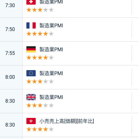
スイス
製造業PMI
7:30
重要度 3
フランス
製造業PMI
7:50
重要度 4
ドイツ
製造業PMI
7:55
重要度 4
ユーロ
製造業PMI
8:00
重要度 3
イギリス
製造業PMI
8:30
重要度 3
香港
小売売上高[価額][前年比]
8:30
重要度 4