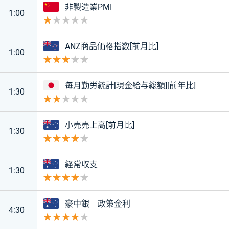
中国
非製造業PMI
1:00
重要度 1
ニュージーランド
ANZ商品価格指数[前月比]
1:00
重要度 3
日本
毎月勤労統計[現金給与総額][前年比]
1:30
重要度 2
オーストラリア
小売売上高[前月比]
1:30
重要度 4
オーストラリア
経常収支
1:30
重要度 4
オーストラリア
豪中銀 政策金利
4:30
重要度 4