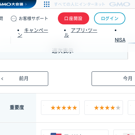
問
お客様
サポート
口座開設
ログイン
キャンペー
アプリ・ツー
ン
ル
NISA
週次表示
前月
今月
絞り込み
重要度
★★★★★