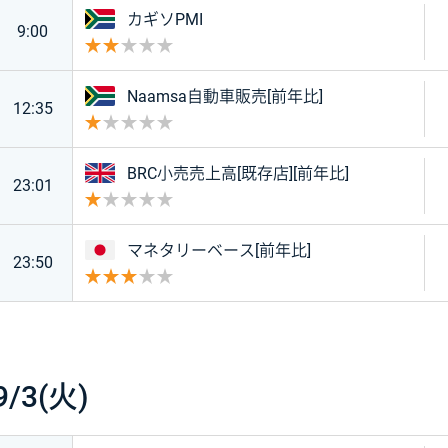
南アフリカ
カギソPMI
9:00
重要度 2
南アフリカ
Naamsa自動車販売[前年比]
12:35
重要度 1
イギリス
BRC小売売上高[既存店][前年比]
23:01
重要度 1
日本
マネタリーベース[前年比]
23:50
重要度 3
9/3(火)