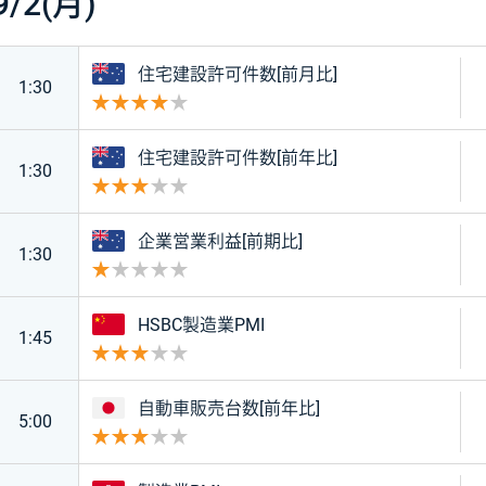
9/2(月)
オーストラリア
住宅建設許可件数[前月比]
1:30
重要度 4
オーストラリア
住宅建設許可件数[前年比]
1:30
重要度 3
オーストラリア
企業営業利益[前期比]
1:30
重要度 1
中国
HSBC製造業PMI
1:45
重要度 3
日本
自動車販売台数[前年比]
5:00
重要度 3