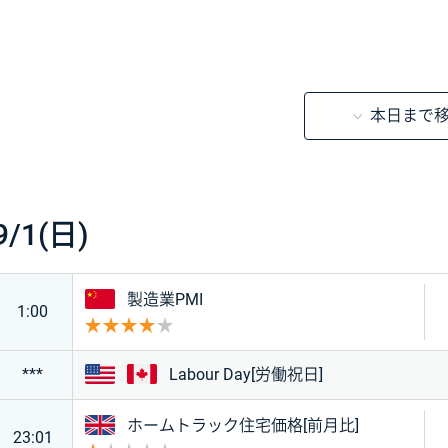
本日まで
時刻
経済指標・イベント
重要度
前回
予想
結果
9/1(日)
中国
製造業PMI
1:00
重要度 4
アメリカ
カナダ
***
Labour Day[労働祝日]
イギリス
ホームトラック住宅価格[前月比]
23:01