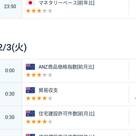
日本
マネタリーベース[前年比]
23:50
重要度 3
2/3(火)
ニュージーランド
ANZ商品価格指数[前月比]
0:00
重要度 3
オーストラリア
貿易収支
0:30
重要度 4
オーストラリア
住宅建設許可件数[前月比]
0:30
重要度 4