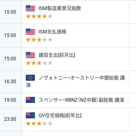
アメリカ
ISM製造業景況指数
15:00
重要度 4
アメリカ
ISM支払価格
15:00
重要度 3
アメリカ
建設支出[前月比]
15:00
重要度 3
ユーロ
ノヴォトニー・オーストリー中銀総裁 講
16:30
演
ニュージーランド
19:00
スペンサー・RBNZ（NZ中銀）副総裁 講演
ニュージーランド
QV住宅価格[前年比]
23:00
重要度 3