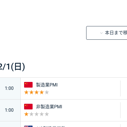
本日まで
時刻
経済指標・イベント
重要度
前回
予想
結果
2/1(日)
中国
製造業PMI
1:00
重要度 4
中国
非製造業PMI
1:00
重要度 1