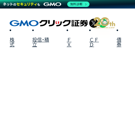
無料診断
X
LINE
株
投信・積
Ｆ
ＣＦ
債
式
立
Ｘ
Ｄ
券