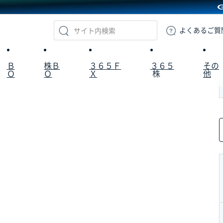
GMOクリック証券
よくある
ご質
Ｂ
株Ｂ
３６５Ｆ
３６５
その
Ｏ
Ｏ
Ｘ
株
他