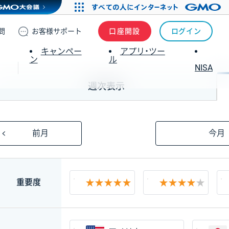
問
お客様
サポート
口座開設
ログイン
キャンペー
アプリ・ツー
ン
ル
NISA
週次表示
前月
今月
絞り込み
重要度
★★★★★