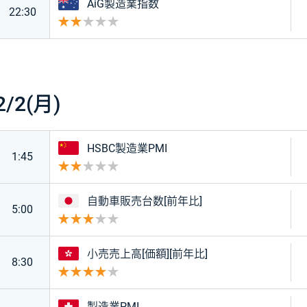
オーストラリア
AiG製造業指数
22:30
重要度 2
2/2(月)
中国
HSBC製造業PMI
1:45
重要度 2
日本
自動車販売台数[前年比]
5:00
重要度 3
香港
小売売上高[価額][前年比]
8:30
重要度 4
スイス
製造業PMI