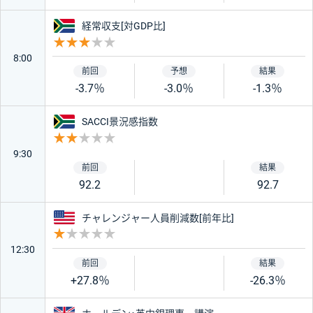
南アフリカ
経常収支[対GDP比]
重要度 3
8:00
-3.7％
-3.0％
-1.3％
南アフリカ
SACCI景況感指数
重要度 2
9:30
92.2
92.7
アメリカ
チャレンジャー人員削減数[前年比]
重要度 1
12:30
+27.8％
-26.3％