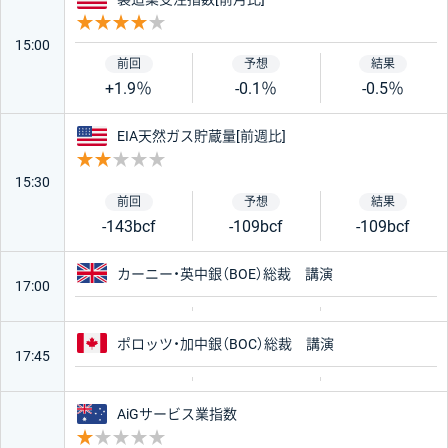
重要度 4
15:00
+1.9％
-0.1％
-0.5％
アメリカ
EIA天然ガス貯蔵量[前週比]
重要度 2
15:30
-143bcf
-109bcf
-109bcf
イギリス
カーニー・英中銀（BOE）総裁 講演
17:00
カナダ
ポロッツ・加中銀（BOC）総裁 講演
17:45
オーストラリア
AiGサービス業指数
重要度 1