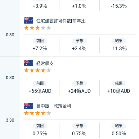
+3.9％
+1.0％
-15.3％
オーストラリア
住宅建設許可件数[前年比]
重要度 3
0:30
+7.2％
+2.4％
-11.3％
オーストラリア
経常収支
重要度 4
0:30
+65億AUD
+24億AUD
+10億AUD
オーストラリア
豪中銀 政策金利
重要度 4
3:30
0.75％
0.75％
0.50％