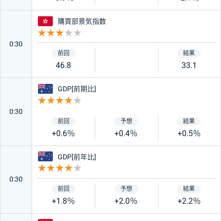
香港
購買部景気指数
重要度 3
0:30
46.8
33.1
オーストラリア
GDP[前期比]
重要度 4
0:30
+0.6％
+0.4％
+0.5％
オーストラリア
GDP[前年比]
重要度 4
0:30
+1.8％
+2.0％
+2.2％