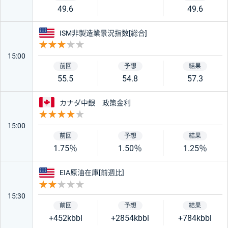
49.6
49.6
アメリカ
ISM非製造業景況指数[総合]
重要度 3
15:00
55.5
54.8
57.3
カナダ
カナダ中銀 政策金利
重要度 4
15:00
1.75％
1.50％
1.25％
アメリカ
EIA原油在庫[前週比]
重要度 2
15:30
+452kbbl
+2854kbbl
+784kbbl