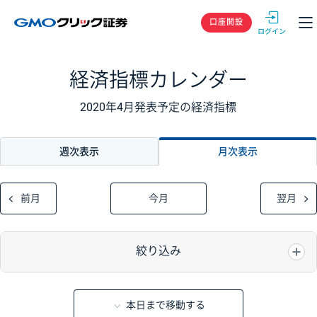
GMOクリック
口座開設
経済指標カレンダー
2020年4月発表予定の経済指標
週次表示
月次表示
前月
今月
翌月
絞り込み
本日まで移動する
重要度