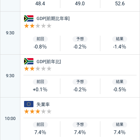
48.4
49.0
52.6
南アフリカ
GDP[前期比年率]
重要度 2
9:30
-0.8％
-0.2％
-1.4％
南アフリカ
GDP[前年比]
重要度 2
9:30
+0.1％
-0.2％
-0.5％
ユーロ
失業率
重要度 3
10:00
7.4％
7.4％
7.4％