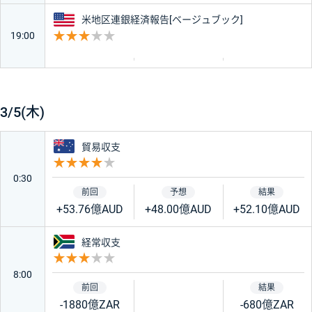
アメリカ
米地区連銀経済報告[ベージュブック]
19:00
重要度 3
3/5(木)
オーストラリア
貿易収支
重要度 4
0:30
+53.76億AUD
+48.00億AUD
+52.10億AUD
南アフリカ
経常収支
重要度 3
8:00
-1880億ZAR
-680億ZAR