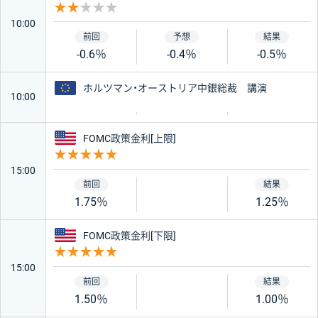
重要度 2
10:00
-0.6％
-0.4％
-0.5％
ユーロ
ホルツマン・オーストリア中銀総裁 講演
10:00
アメリカ
FOMC政策金利[上限]
重要度 5
15:00
1.75％
1.25％
アメリカ
FOMC政策金利[下限]
重要度 5
15:00
1.50％
1.00％