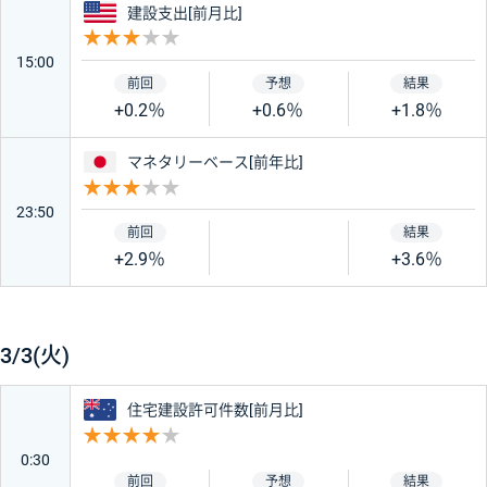
アメリカ
建設支出[前月比]
重要度 3
15:00
+0.2％
+0.6％
+1.8％
日本
マネタリーベース[前年比]
重要度 3
23:50
+2.9％
+3.6％
3/3(火)
オーストラリア
住宅建設許可件数[前月比]
重要度 4
0:30