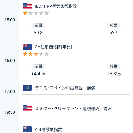
アメリカ
IBD/TIPP景気楽観指数
重要度 1
15:00
59.8
53.9
ニュージーランド
QV住宅価格[前年比]
重要度 3
16:00
+4.4％
+5.3％
ユーロ
デコス・スペイン中銀総裁 講演
17:00
アメリカ
メスター・クリープランド連銀総裁 講演
19:50
オーストラリア
AiG建設業指数