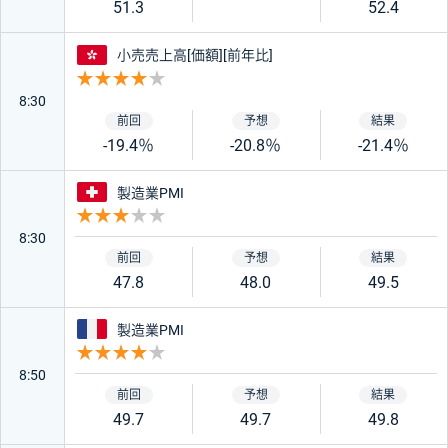
51.3
52.4
香港
小売売上高[価額][前年比]
重要度 4
8:30
-19.4％
-20.8％
-21.4％
スイス
製造業PMI
重要度 3
8:30
47.8
48.0
49.5
フランス
製造業PMI
重要度 4
8:50
49.7
49.7
49.8