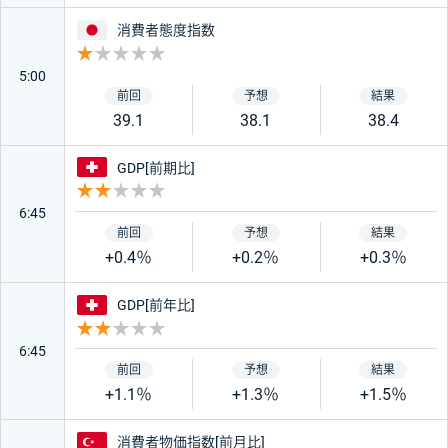
日本
消費者態度指数
重要度 1
5:00
39.1
38.1
38.4
スイス
GDP[前期比]
重要度 2
6:45
+0.4％
+0.2％
+0.3％
スイス
GDP[前年比]
重要度 2
6:45
+1.1％
+1.3％
+1.5％
トルコ
消費者物価指数[前月比]