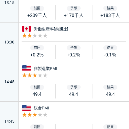
13:15
+209千人
+170千人
+183千人
カナダ
労働生産率[前期比]
重要度 2
13:30
+0.2％
+0.2％
-0.1％
アメリカ
非製造業PMI
重要度 3
14:45
49.4
49.4
49.4
アメリカ
総合PMI
重要度 3
14:45