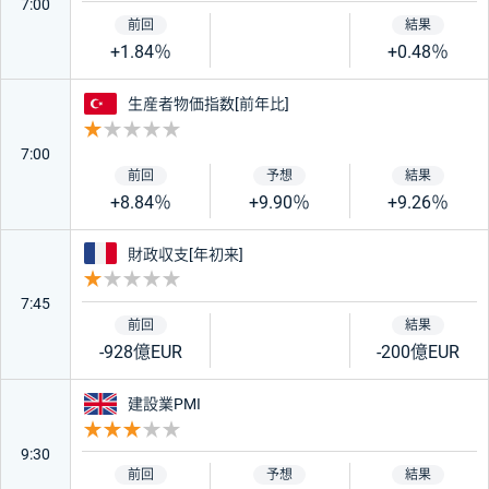
7:00
+1.84％
+0.48％
トルコ
生産者物価指数[前年比]
重要度 1
7:00
+8.84％
+9.90％
+9.26％
フランス
財政収支[年初来]
重要度 1
7:45
-928億EUR
-200億EUR
イギリス
建設業PMI
重要度 3
9:30