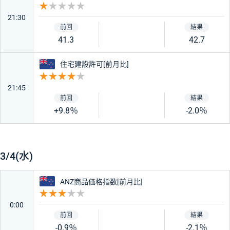
重要度 1
21:30
41.3
42.7
ニュージーランド
住宅建設許可[前月比]
重要度 4
21:45
+9.8％
-2.0％
3/4(水)
ニュージーランド
ANZ商品価格指数[前月比]
重要度 3
0:00
-0.9％
-2.1％