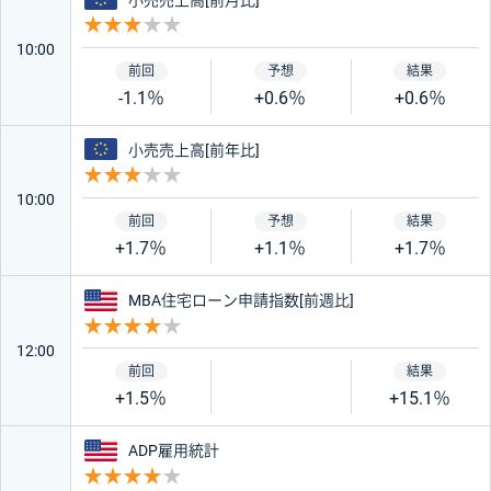
重要度 3
10:00
-1.1％
+0.6％
+0.6％
ユーロ
小売売上高[前年比]
重要度 3
10:00
+1.7％
+1.1％
+1.7％
アメリカ
MBA住宅ローン申請指数[前週比]
重要度 4
12:00
+1.5％
+15.1％
アメリカ
ADP雇用統計
重要度 4