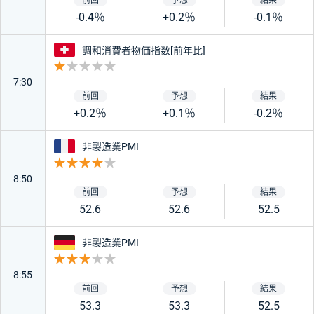
-0.4％
+0.2％
-0.1％
スイス
調和消費者物価指数[前年比]
重要度 1
7:30
+0.2％
+0.1％
-0.2％
フランス
非製造業PMI
重要度 4
8:50
52.6
52.6
52.5
ドイツ
非製造業PMI
重要度 3
8:55
53.3
53.3
52.5