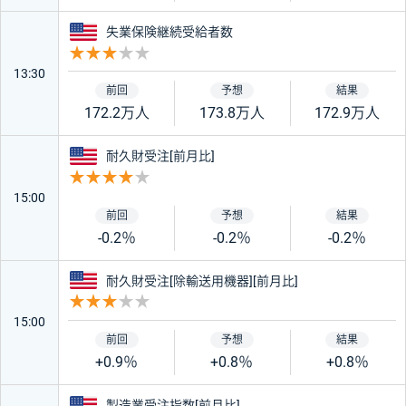
アメリカ
失業保険継続受給者数
重要度 3
13:30
172.2万人
173.8万人
172.9万人
アメリカ
耐久財受注[前月比]
重要度 4
15:00
-0.2％
-0.2％
-0.2％
アメリカ
耐久財受注[除輸送用機器][前月比]
重要度 3
15:00
+0.9％
+0.8％
+0.8％
アメリカ
製造業受注指数[前月比]