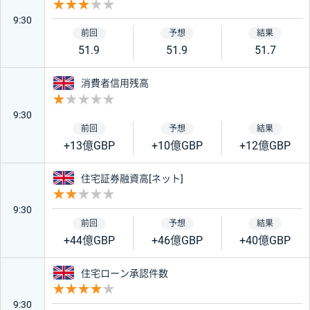
重要度 3
9:30
51.9
51.9
51.7
イギリス
消費者信用残高
重要度 1
9:30
+13億GBP
+10億GBP
+12億GBP
イギリス
住宅証券融資高[ネット]
重要度 2
9:30
+44億GBP
+46億GBP
+40億GBP
イギリス
住宅ローン承認件数
重要度 4
9:30