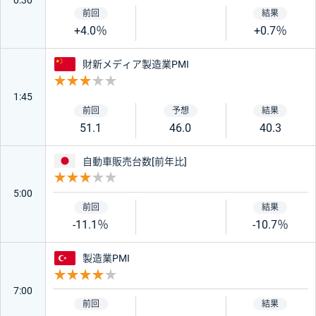
+4.0％
+0.7％
絞り込み条件をリセット
中国
財新メディア製造業PMI
重要度 3
1:45
51.1
46.0
40.3
日本
自動車販売台数[前年比]
重要度 3
5:00
-11.1％
-10.7％
トルコ
製造業PMI
重要度 4
7:00