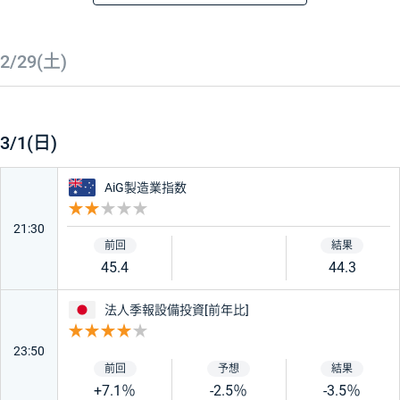
時刻
経済指標・イベント
重要度
前回
予想
結果
★★★★★
2/29(土)
★★★
3/1(日)
★
オーストラリア
AiG製造業指数
重要度 2
国・地域
21:30
45.4
44.3
アメリカ
日本
日本
法人季報設備投資[前年比]
重要度 4
ユーロ
ドイツ
23:50
+7.1％
-2.5％
-3.5％
フランス
イギリス