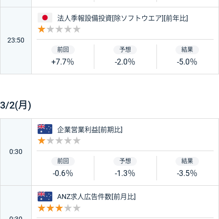
日本
法人季報設備投資[除ソフトウエア][前年比]
オーストラリア
中国
重要度 1
23:50
ニュージーランド
カナダ
+7.7％
-2.0％
-5.0％
スイス
南アフリカ
3/2(月)
香港
インド
オーストラリア
企業営業利益[前期比]
重要度 1
0:30
トルコ
メキシコ
-0.6％
-1.3％
-3.5％
チェコ
ポーランド
オーストラリア
ANZ求人広告件数[前月比]
重要度 3
ハンガリー
0:30