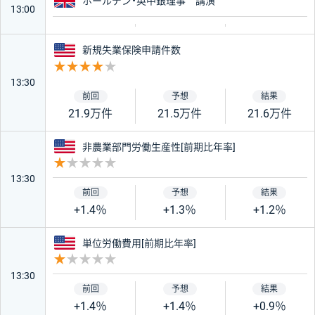
イギリス
ホールデン・英中銀理事 講演
13:00
アメリカ
新規失業保険申請件数
重要度 4
13:30
21.9万件
21.5万件
21.6万件
アメリカ
非農業部門労働生産性[前期比年率]
重要度 1
13:30
+1.4％
+1.3％
+1.2％
アメリカ
単位労働費用[前期比年率]
重要度 1
13:30
+1.4％
+1.4％
+0.9％