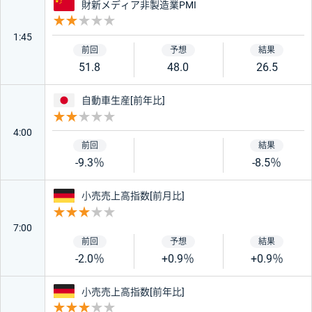
中国
財新メディア非製造業PMI
重要度 2
1:45
51.8
48.0
26.5
日本
自動車生産[前年比]
重要度 2
4:00
-9.3％
-8.5％
ドイツ
小売売上高指数[前月比]
重要度 3
7:00
-2.0％
+0.9％
+0.9％
ドイツ
小売売上高指数[前年比]
重要度 3