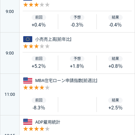
重要度 3
9:00
+0.4％
-0.3％
-0.4％
ユーロ
小売売上高[前年比]
重要度 3
9:00
+5.2％
+1.8％
+0.8％
アメリカ
MBA住宅ローン申請指数[前週比]
重要度 4
11:00
-8.3％
+2.5％
アメリカ
ADP雇用統計
重要度 4