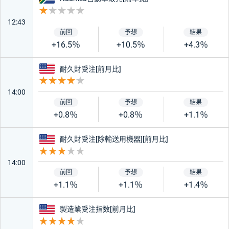
重要度 1
12:43
+16.5％
+10.5％
+4.3％
アメリカ
耐久財受注[前月比]
重要度 4
14:00
+0.8％
+0.8％
+1.1％
アメリカ
耐久財受注[除輸送用機器][前月比]
重要度 3
14:00
+1.1％
+1.1％
+1.4％
アメリカ
製造業受注指数[前月比]
重要度 4