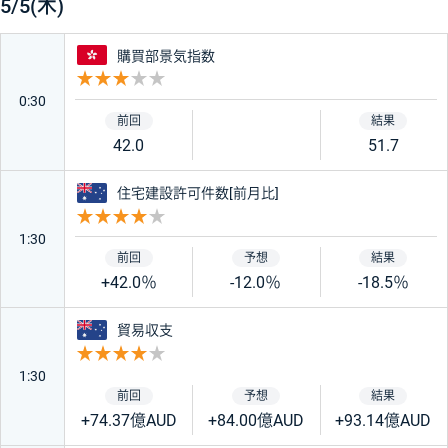
5/5(木)
香港
購買部景気指数
重要度 3
0:30
42.0
51.7
オーストラリア
住宅建設許可件数[前月比]
重要度 4
1:30
+42.0％
-12.0％
-18.5％
オーストラリア
貿易収支
重要度 4
1:30
+74.37億AUD
+84.00億AUD
+93.14億AUD