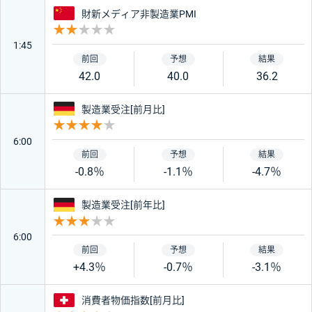
中国
財新メディア非製造業PMI
重要度 2
1:45
42.0
40.0
36.2
ドイツ
製造業受注[前月比]
重要度 4
6:00
-0.8％
-1.1％
-4.7％
ドイツ
製造業受注[前年比]
重要度 3
6:00
+4.3％
-0.7％
-3.1％
スイス
消費者物価指数[前月比]