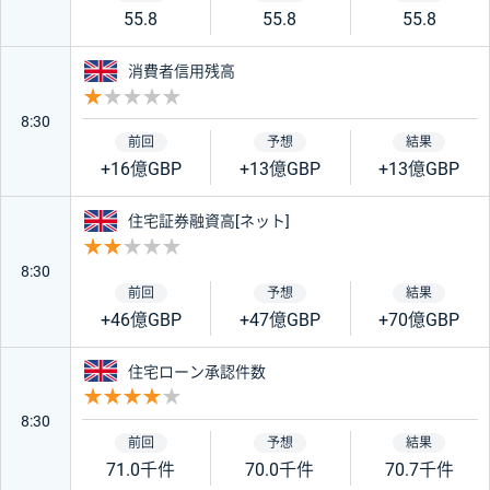
55.8
55.8
55.8
イギリス
消費者信用残高
重要度 1
8:30
+16億GBP
+13億GBP
+13億GBP
イギリス
住宅証券融資高[ネット]
重要度 2
8:30
+46億GBP
+47億GBP
+70億GBP
イギリス
住宅ローン承認件数
重要度 4
8:30
71.0千件
70.0千件
70.7千件