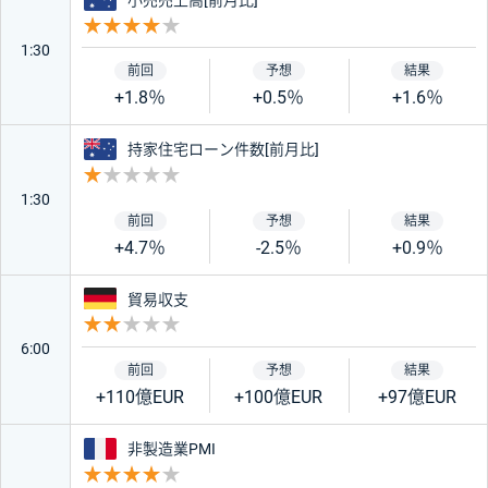
小売売上高[前月比]
重要度 4
1:30
+1.8％
+0.5％
+1.6％
オーストラリア
持家住宅ローン件数[前月比]
重要度 1
1:30
+4.7％
-2.5％
+0.9％
ドイツ
貿易収支
重要度 2
6:00
+110億EUR
+100億EUR
+97億EUR
フランス
非製造業PMI
重要度 4