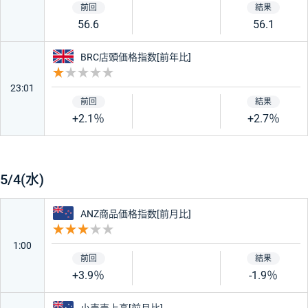
56.6
56.1
イギリス
BRC店頭価格指数[前年比]
重要度 1
23:01
+2.1％
+2.7％
5/4(水)
ニュージーランド
ANZ商品価格指数[前月比]
重要度 3
1:00
+3.9％
-1.9％
オーストラリア