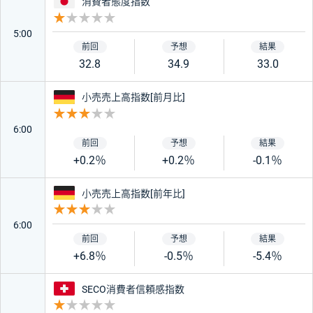
日本
消費者態度指数
重要度 1
絞り込み条件をリセット
5:00
32.8
34.9
33.0
ドイツ
小売売上高指数[前月比]
重要度 3
6:00
+0.2％
+0.2％
-0.1％
ドイツ
小売売上高指数[前年比]
重要度 3
6:00
+6.8％
-0.5％
-5.4％
スイス
SECO消費者信頼感指数
重要度 1