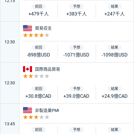
12:15
+479千人
+383千人
+247千人
アメリカ
貿易収支
重要度 4
12:30
-898億USD
-1071億USD
-1098億USD
カナダ
国際商品貿易
重要度 2
12:30
+30.8億CAD
+39.0億CAD
+24.9億CAD
アメリカ
非製造業PMI
重要度 3
13:45