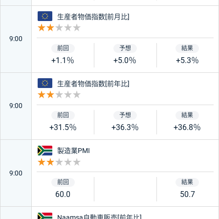
ユーロ
生産者物価指数[前月比]
重要度 2
9:00
+1.1％
+5.0％
+5.3％
ユーロ
生産者物価指数[前年比]
重要度 2
9:00
+31.5％
+36.3％
+36.8％
南アフリカ
製造業PMI
重要度 2
9:00
60.0
50.7
南アフリカ
Naamsa自動車販売[前年比]