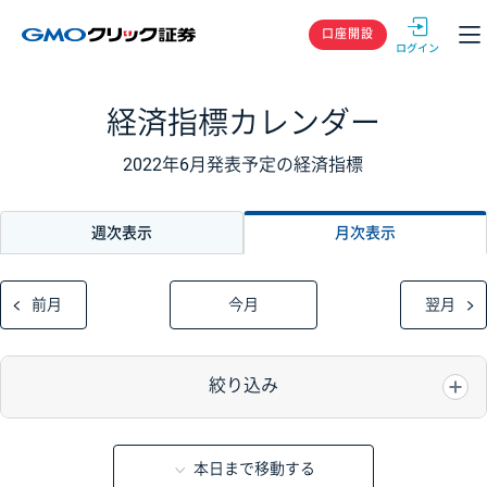
GMOクリック
口座開設
経済指標カレンダー
2022年6月発表予定の経済指標
週次表示
月次表示
前月
今月
翌月
絞り込み
本日まで移動する
重要度