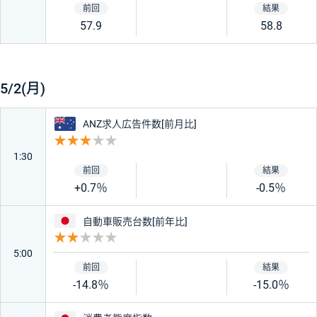
57.9
58.8
オーストラリア
中国
ニュージーランド
カナダ
5/2(月)
オーストラリア
ANZ求人広告件数[前月比]
スイス
南アフリカ
重要度 3
1:30
香港
インド
+0.7％
-0.5％
日本
トルコ
メキシコ
自動車販売台数[前年比]
重要度 2
5:00
チェコ
ポーランド
-14.8％
-15.0％
ハンガリー