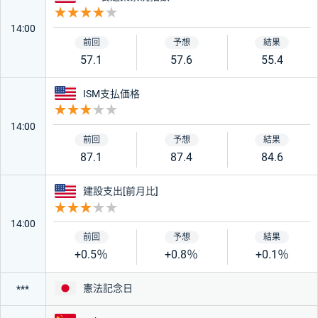
重要度 4
14:00
57.1
57.6
55.4
アメリカ
ISM支払価格
重要度 3
14:00
87.1
87.4
84.6
アメリカ
建設支出[前月比]
重要度 3
14:00
+0.5％
+0.8％
+0.1％
日本
憲法記念日
***