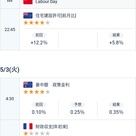
中国
Labour Day
***
ニュージーランド
住宅建設許可[前月比]
重要度 4
22:45
+12.2％
+5.8％
5/3(火)
オーストラリア
豪中銀 政策金利
重要度 4
4:30
0.10％
0.25％
0.35％
フランス
財政収支[年初来]
重要度 1