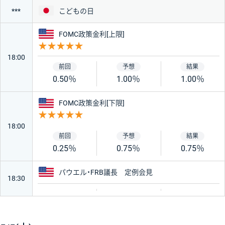
日本
こどもの日
***
アメリカ
FOMC政策金利[上限]
重要度 5
18:00
0.50％
1.00％
1.00％
アメリカ
FOMC政策金利[下限]
重要度 5
18:00
0.25％
0.75％
0.75％
アメリカ
パウエル・FRB議長 定例会見
18:30