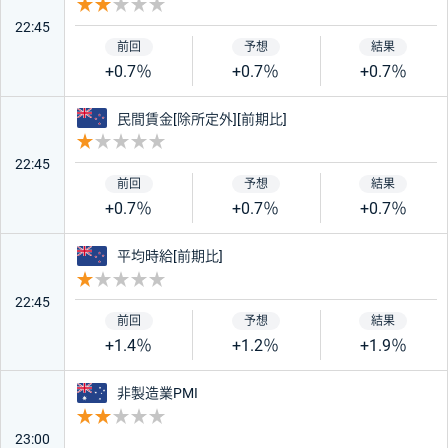
重要度 2
22:45
+0.7％
+0.7％
+0.7％
ニュージーランド
民間賃金[除所定外][前期比]
重要度 1
22:45
+0.7％
+0.7％
+0.7％
ニュージーランド
平均時給[前期比]
重要度 1
22:45
+1.4％
+1.2％
+1.9％
オーストラリア
非製造業PMI
重要度 2
23:00