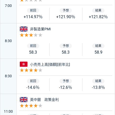
重要度 1
7:00
+114.97％
+121.90％
+121.82％
イギリス
非製造業PMI
重要度 3
8:30
58.3
58.3
58.9
香港
小売売上高[価額][前年比]
重要度 4
8:30
-14.6％
-12.6％
-13.8％
イギリス
英中銀 政策金利
重要度 4
11:00