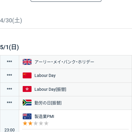
時刻
経済指標・イベント
重要度
前回
予想
結果
★★★★★
4/30(土)
★★★
5/1(日)
★
イギリス
アーリー・メイ・バンク・ホリデー
***
国・地域
中国
Labour Day
***
香港
Labour Day[振替]
***
アメリカ
日本
南アフリカ
勤労の日[振替]
***
ユーロ
ドイツ
オーストラリア
製造業PMI
重要度 2
フランス
イギリス
23:00