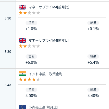
イギリス
マネーサプライM4[前月比]
重要度 2
8:30
+1.0％
+0.1％
イギリス
マネーサプライM4[前年比]
重要度 2
8:30
+6.0％
+5.4％
インド
インド中銀 政策金利
重要度 4
8:43
4.00％
4.40％
ユーロ
小売売上高[前月比]