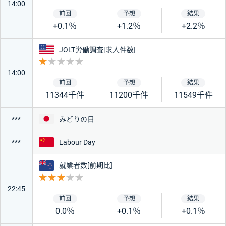
14:00
+0.1％
+1.2％
+2.2％
アメリカ
JOLT労働調査[求人件数]
重要度 1
14:00
11344千件
11200千件
11549千件
日本
みどりの日
***
中国
Labour Day
***
ニュージーランド
就業者数[前期比]
重要度 3
22:45
0.0％
+0.1％
+0.1％