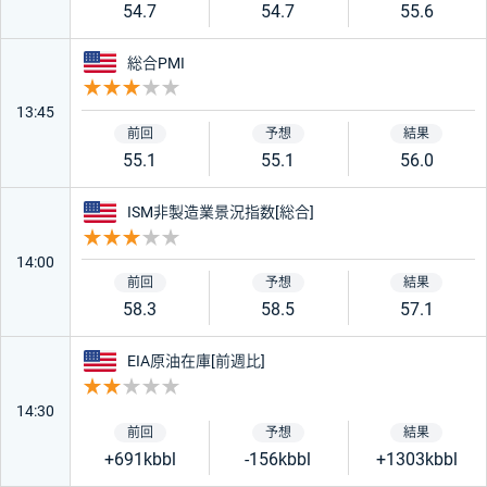
54.7
54.7
55.6
アメリカ
総合PMI
重要度 3
13:45
55.1
55.1
56.0
アメリカ
ISM非製造業景況指数[総合]
重要度 3
14:00
58.3
58.5
57.1
アメリカ
EIA原油在庫[前週比]
重要度 2
14:30
+691kbbl
-156kbbl
+1303kbbl