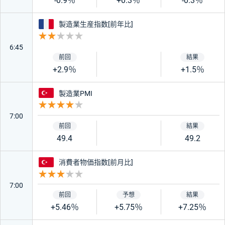
-0.9％
+0.3％
-0.3％
フランス
製造業生産指数[前年比]
重要度 2
6:45
+2.9％
+1.5％
トルコ
製造業PMI
重要度 4
7:00
49.4
49.2
トルコ
消費者物価指数[前月比]
重要度 3
7:00
+5.46％
+5.75％
+7.25％