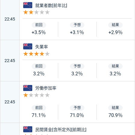
ニュージーランド
就業者数[前年比]
重要度 2
22:45
+3.5％
+3.1％
+2.9％
ニュージーランド
失業率
重要度 4
22:45
3.2％
3.2％
3.2％
ニュージーランド
労働参加率
重要度 1
22:45
71.1％
71.0％
70.9％
ニュージーランド
民間賃金[含所定外][前期比]