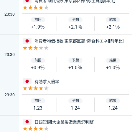
日本
消費者物価指数[東京都区部・除生鮮][前年比]
重要度 4
絞り込み条件をリセット
23:30
+1.9％
+2.1％
+2.1％
日本
消費者物価指数[東京都区部・除食料エネ][前年比]
重要度 3
23:30
+0.9％
+1.0％
+1.0％
日本
有効求人倍率
重要度 4
23:30
1.23
1.24
1.24
日本
日銀短観[大企業製造業業況判断]
重要度 4