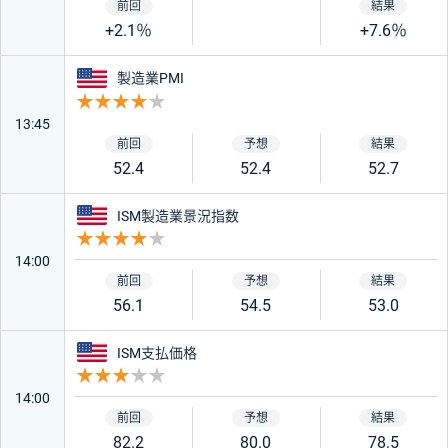
+2.1％
+7.6％
アメリカ
製造業PMI
重要度 4
13:45
52.4
52.4
52.7
アメリカ
ISM製造業景況指数
重要度 4
14:00
56.1
54.5
53.0
アメリカ
ISM支払価格
重要度 3
14:00
82.2
80.0
78.5