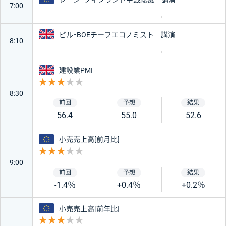
7:00
イギリス
ピル・BOEチーフエコノミスト 講演
8:10
イギリス
建設業PMI
重要度 3
8:30
56.4
55.0
52.6
ユーロ
小売売上高[前月比]
重要度 3
9:00
-1.4％
+0.4％
+0.2％
ユーロ
小売売上高[前年比]
重要度 3