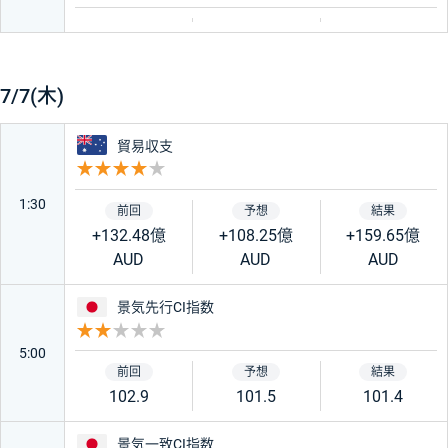
7/7(木)
オーストラリア
貿易収支
重要度 4
1:30
+132.48億
+108.25億
+159.65億
AUD
AUD
AUD
日本
景気先行CI指数
重要度 2
5:00
102.9
101.5
101.4
日本
景気一致CI指数