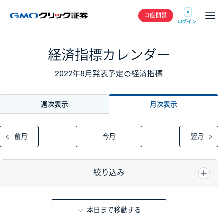
GMOクリック
口座開設
経済指標カレンダー
2022年8月発表予定の経済指標
週次表示
月次表示
前月
今月
翌月
絞り込み
本日まで移動する
重要度