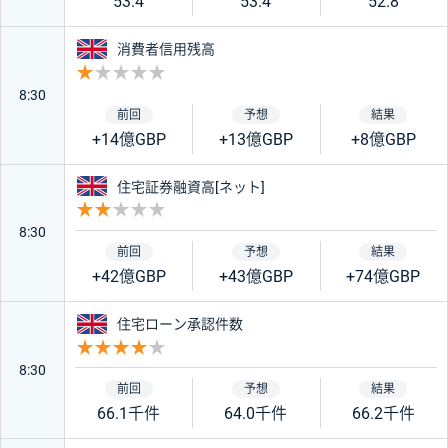
53.4
53.4
52.8
イギリス
消費者信用残高
重要度 1
8:30
+14億GBP
+13億GBP
+8億GBP
イギリス
住宅証券融資高[ネット]
重要度 2
8:30
+42億GBP
+43億GBP
+74億GBP
イギリス
住宅ローン承認件数
重要度 4
8:30
66.1千件
64.0千件
66.2千件