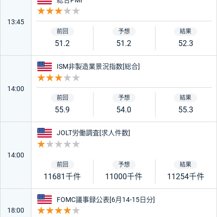
重要度 3
13:45
51.2
51.2
52.3
アメリカ
ISM非製造業景況指数[総合]
重要度 3
14:00
55.9
54.0
55.3
アメリカ
JOLT労働調査[求人件数]
重要度 1
14:00
11681千件
11000千件
11254千件
アメリカ
FOMC議事録公表[6月14-15日分]
18:00
重要度 4