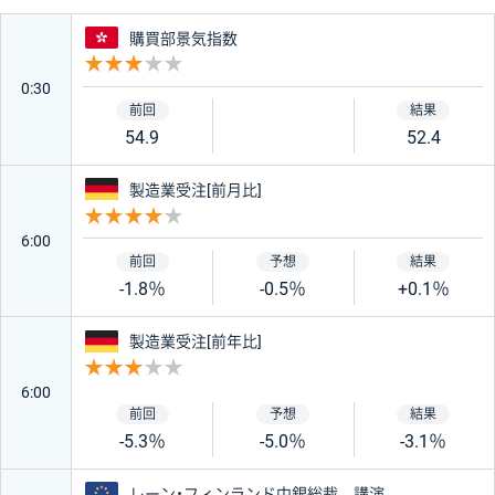
香港
購買部景気指数
重要度 3
0:30
54.9
52.4
ドイツ
製造業受注[前月比]
重要度 4
6:00
-1.8％
-0.5％
+0.1％
ドイツ
製造業受注[前年比]
重要度 3
6:00
-5.3％
-5.0％
-3.1％
ユーロ
レーン・フィンランド中銀総裁 講演