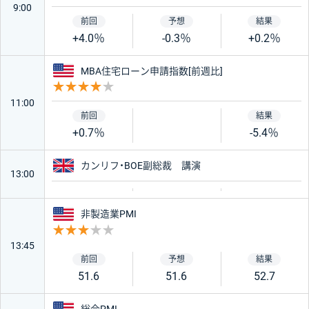
9:00
+4.0％
-0.3％
+0.2％
アメリカ
MBA住宅ローン申請指数[前週比]
重要度 4
11:00
+0.7％
-5.4％
イギリス
カンリフ・BOE副総裁 講演
13:00
アメリカ
非製造業PMI
重要度 3
13:45
51.6
51.6
52.7
アメリカ
総合PMI