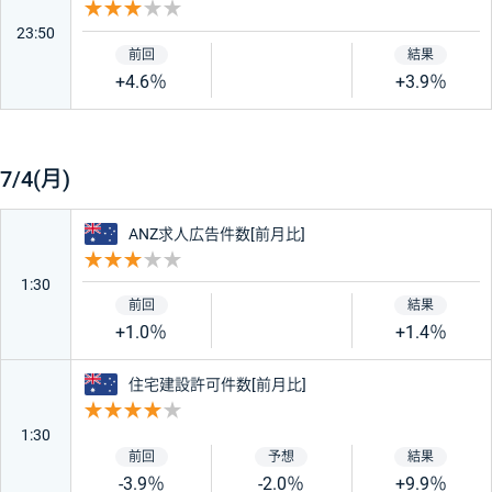
重要度 3
23:50
+4.6％
+3.9％
7/4(月)
オーストラリア
ANZ求人広告件数[前月比]
重要度 3
1:30
+1.0％
+1.4％
オーストラリア
住宅建設許可件数[前月比]
重要度 4
1:30
-3.9％
-2.0％
+9.9％