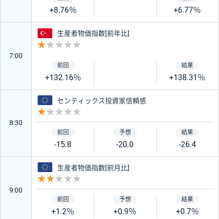
+8.76％
+6.77％
トルコ
生産者物価指数[前年比]
重要度 1
7:00
+132.16％
+138.31％
ユーロ
センティックス投資家信頼感
重要度 1
8:30
-15.8
-20.0
-26.4
ユーロ
生産者物価指数[前月比]
重要度 2
9:00
+1.2％
+0.9％
+0.7％