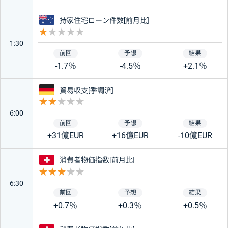
オーストラリア
持家住宅ローン件数[前月比]
重要度 1
1:30
-1.7％
-4.5％
+2.1％
ドイツ
貿易収支[季調済]
重要度 2
6:00
+31億EUR
+16億EUR
-10億EUR
スイス
消費者物価指数[前月比]
重要度 3
6:30
+0.7％
+0.3％
+0.5％