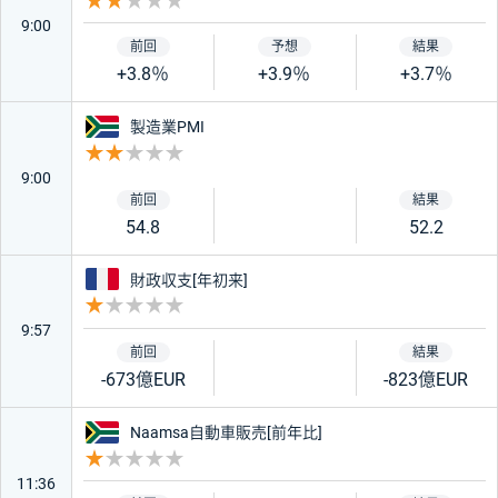
重要度 2
9:00
+3.8％
+3.9％
+3.7％
南アフリカ
製造業PMI
重要度 2
9:00
54.8
52.2
フランス
財政収支[年初来]
重要度 1
9:57
-673億EUR
-823億EUR
南アフリカ
Naamsa自動車販売[前年比]
重要度 1
11:36