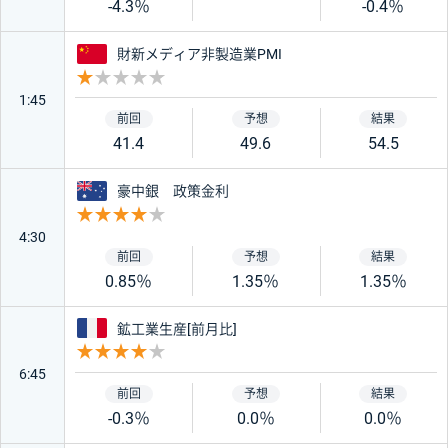
-4.3％
-0.4％
中国
財新メディア非製造業PMI
重要度 1
1:45
41.4
49.6
54.5
オーストラリア
豪中銀 政策金利
重要度 4
4:30
0.85％
1.35％
1.35％
フランス
鉱工業生産[前月比]
重要度 4
6:45
-0.3％
0.0％
0.0％