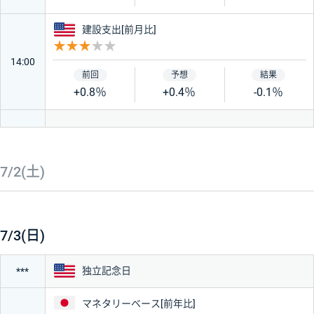
アメリカ
建設支出[前月比]
重要度 3
14:00
+0.8％
+0.4％
-0.1％
7/2(土)
7/3(日)
アメリカ
独立記念日
***
日本
マネタリーベース[前年比]