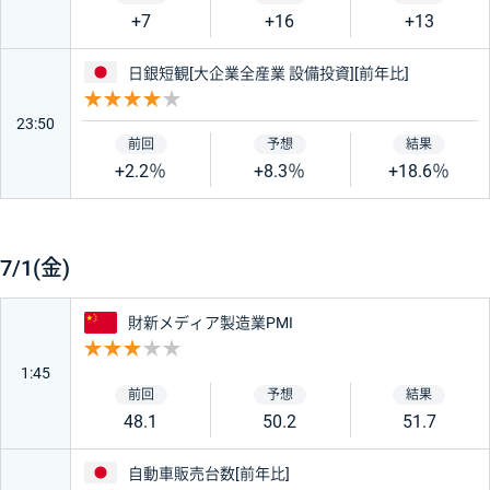
+7
+16
+13
日本
日銀短観[大企業全産業 設備投資][前年比]
重要度 4
23:50
+2.2％
+8.3％
+18.6％
7/1(金)
中国
財新メディア製造業PMI
重要度 3
1:45
48.1
50.2
51.7
日本
自動車販売台数[前年比]