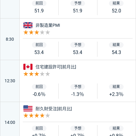
51.9
51.9
52.0
イギリス
非製造業PMI
重要度 3
8:30
53.4
53.4
54.3
カナダ
住宅建設許可[前月比]
重要度 3
12:30
-0.6％
-1.3％
+2.3％
アメリカ
耐久財受注[前月比]
重要度 4
14:00
+0.7％
+0.7％
+0.8％