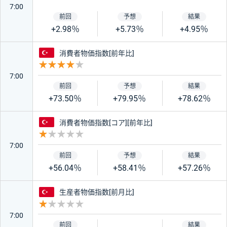
7:00
+2.98％
+5.73％
+4.95％
トルコ
消費者物価指数[前年比]
重要度 4
7:00
+73.50％
+79.95％
+78.62％
トルコ
消費者物価指数[コア][前年比]
重要度 1
7:00
+56.04％
+58.41％
+57.26％
トルコ
生産者物価指数[前月比]
重要度 1
7:00