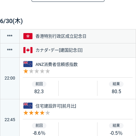
時刻
経済指標・イベント
重要度
前回
予想
結果
★★★★★
6/30(木)
★★★
香港
香港特別行政区成立記念日
***
カナダ
カナダ・デー[建国記念日]
***
★
ニュージーランド
ANZ消費者信頼感指数
重要度 1
国・地域
22:00
82.3
80.5
アメリカ
日本
ニュージーランド
住宅建設許可[前月比]
重要度 4
ユーロ
ドイツ
22:45
-8.6％
-0.5％
フランス
イギリス