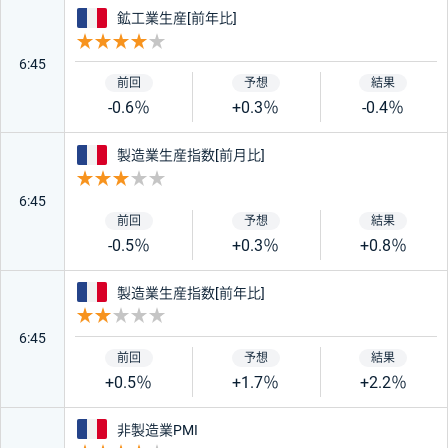
フランス
鉱工業生産[前年比]
重要度 4
6:45
-0.6％
+0.3％
-0.4％
フランス
製造業生産指数[前月比]
重要度 3
6:45
-0.5％
+0.3％
+0.8％
フランス
製造業生産指数[前年比]
重要度 2
6:45
+0.5％
+1.7％
+2.2％
フランス
非製造業PMI