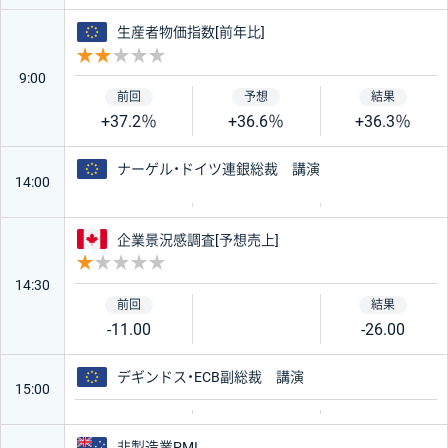
ユーロ
生産者物価指数[前年比]
重要度 2
9:00
+37.2％
+36.6％
+36.3％
ユーロ
ナーゲル・ドイツ連銀総裁 講演
14:00
カナダ
企業景況感調査[予想売上]
重要度 1
14:30
-11.00
-26.00
ユーロ
デギンドス・ECB副総裁 講演
15:00
オーストラリア
非製造業PMI