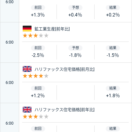
6:00
+1.3％
+0.4％
+0.2％
ドイツ
鉱工業生産[前年比]
重要度 3
6:00
-2.5％
-1.8％
-1.5％
イギリス
ハリファックス住宅価格[前月比]
重要度 4
6:00
+1.2％
+1.8％
イギリス
ハリファックス住宅価格[前年比]
重要度 3
6:00