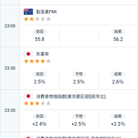
オーストラリア
製造業PMI
オーストラリア
中国
重要度 2
23:00
ニュージーランド
カナダ
55.8
56.2
日本
失業率
スイス
南アフリカ
重要度 4
23:30
香港
インド
2.5％
2.5％
2.6％
日本
トルコ
メキシコ
消費者物価指数[東京都区部][前年比]
重要度 3
23:30
チェコ
ポーランド
+2.4％
+2.5％
+2.3％
ハンガリー