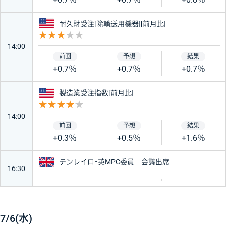
アメリカ
耐久財受注[除輸送用機器][前月比]
重要度 3
14:00
+0.7％
+0.7％
+0.7％
アメリカ
製造業受注指数[前月比]
重要度 4
14:00
+0.3％
+0.5％
+1.6％
イギリス
テンレイロ・英MPC委員 会議出席
16:30
7/6(水)