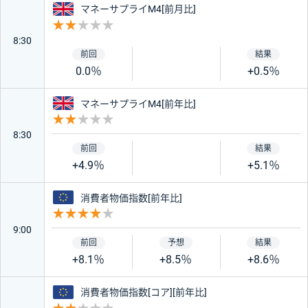
イギリス
マネーサプライM4[前月比]
重要度 2
8:30
0.0％
+0.5％
イギリス
マネーサプライM4[前年比]
重要度 2
8:30
+4.9％
+5.1％
ユーロ
消費者物価指数[前年比]
重要度 4
9:00
+8.1％
+8.5％
+8.6％
ユーロ
消費者物価指数[コア][前年比]