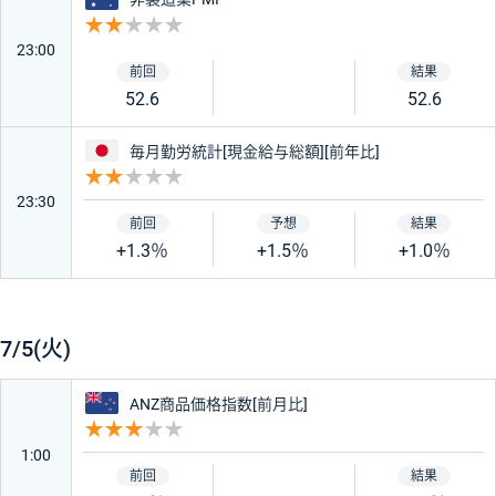
重要度 2
23:00
52.6
52.6
日本
毎月勤労統計[現金給与総額][前年比]
重要度 2
23:30
+1.3％
+1.5％
+1.0％
7/5(火)
ニュージーランド
ANZ商品価格指数[前月比]
重要度 3
1:00