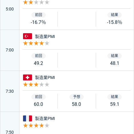
重要度 2
5:00
-16.7％
-15.8％
トルコ
製造業PMI
重要度 4
7:00
49.2
48.1
スイス
製造業PMI
重要度 3
7:30
60.0
58.0
59.1
フランス
製造業PMI
重要度 4
7:50