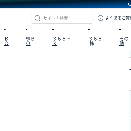
GMOクリック証券
よくある
ご質
Ｂ
株Ｂ
３６５Ｆ
３６５
その
Ｏ
Ｏ
Ｘ
株
他