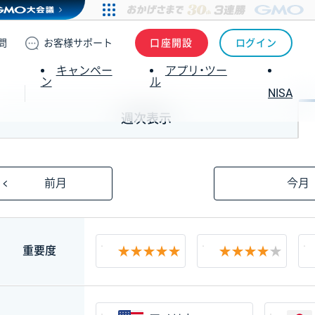
問
お客様
サポート
口座開設
ログイン
キャンペー
アプリ・ツー
ン
ル
NISA
週次表示
前月
今月
絞り込み
重要度
★★★★★