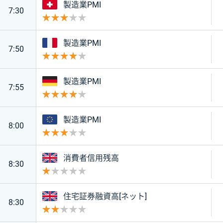
スイス
製造業PMI
7:30
重要度 3
フランス
製造業PMI
7:50
重要度 4
ドイツ
製造業PMI
7:55
重要度 4
ユーロ
製造業PMI
8:00
重要度 3
イギリス
消費者信用残高
8:30
重要度 1
イギリス
住宅証券融資高[ネット]
8:30
重要度 2