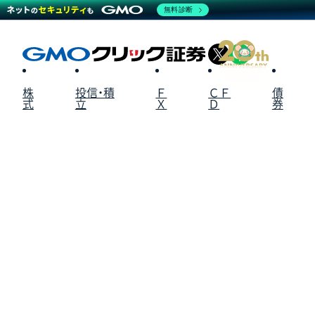
無料診断
X
LINE
株
投信・積
Ｆ
ＣＦ
債
式
立
Ｘ
Ｄ
券