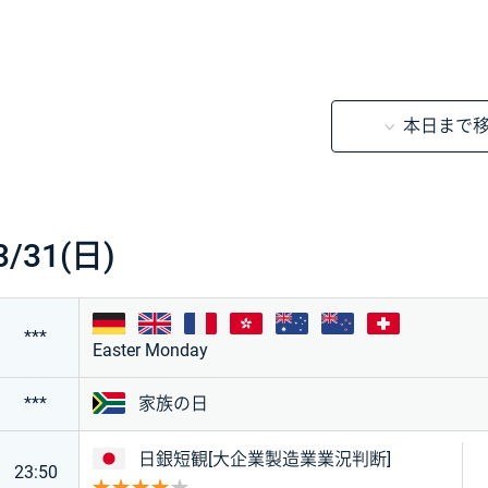
本日まで
時刻
経済指標・イベント
重要度
前回
予想
結果
3/31(日)
ドイツ
イギリス
フランス
香港
オーストラリア
ニュージーラン
スイス
***
Easter Monday
南アフリカ
***
家族の日
日本
日銀短観[大企業製造業業況判断]
23:50