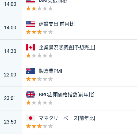
アメリカ
ISM支払価格
14:00
重要度 2
アメリカ
建設支出[前月比]
14:00
重要度 3
カナダ
企業景況感調査[予想売上]
14:30
重要度 1
オーストラリア
製造業PMI
22:00
重要度 2
イギリス
BRC店頭価格指数[前年比]
23:01
重要度 1
日本
マネタリーベース[前年比]
23:50
重要度 3