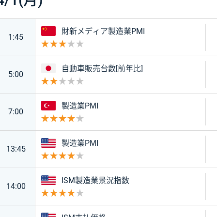
中国
財新メディア製造業PMI
1:45
重要度 3
日本
自動車販売台数[前年比]
5:00
重要度 2
トルコ
製造業PMI
7:00
重要度 4
アメリカ
製造業PMI
13:45
重要度 4
アメリカ
ISM製造業景況指数
14:00
重要度 4