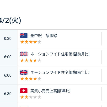
4/2(火)
オーストラリア
豪中銀 議事録
0:30
重要度 4
イギリス
ネーションワイド住宅価格[前月比]
6:00
重要度 4
イギリス
ネーションワイド住宅価格[前年比]
6:00
重要度 4
スイス
実質小売売上高[前年比]
6:30
重要度 2