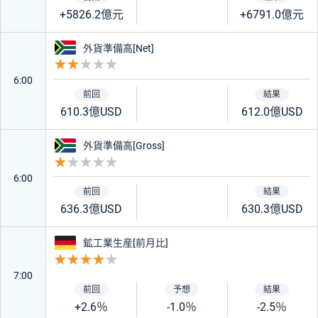
+5826.2億元
+6791.0億元
南アフリカ
外貨準備高[Net]
重要度 2
6:00
610.3億USD
612.0億USD
南アフリカ
外貨準備高[Gross]
重要度 1
6:00
636.3億USD
630.3億USD
ドイツ
鉱工業生産[前月比]
重要度 4
7:00
+2.6％
-1.0％
-2.5％