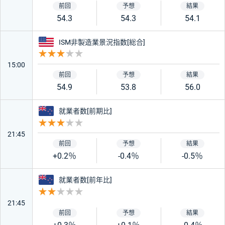
54.3
54.3
54.1
アメリカ
ISM非製造業景況指数[総合]
重要度 3
15:00
54.9
53.8
56.0
ニュージーランド
就業者数[前期比]
重要度 3
21:45
+0.2％
-0.4％
-0.5％
ニュージーランド
就業者数[前年比]
重要度 2
21:45