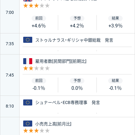
重要度 3
7:00
+4.6％
+4.2％
+3.9％
ユーロ
ストゥルナラス・ギリシャ中銀総裁 発言
7:35
フランス
雇用者数[民間部門][前期比]
重要度 2
7:45
-0.1％
0.0％
-0.1％
ユーロ
シュナーベル・ECB専務理事 発言
8:10
ユーロ
小売売上高[前月比]
重要度 3