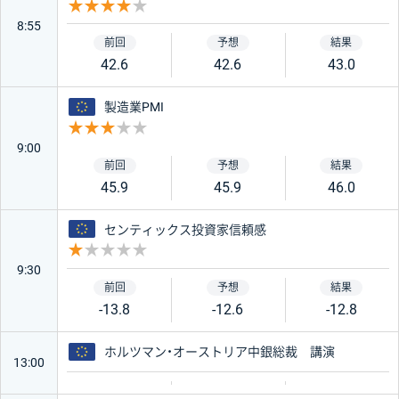
重要度 4
8:55
42.6
42.6
43.0
ユーロ
製造業PMI
重要度 3
9:00
45.9
45.9
46.0
ユーロ
センティックス投資家信頼感
重要度 1
9:30
-13.8
-12.6
-12.8
ユーロ
ホルツマン・オーストリア中銀総裁 講演
13:00