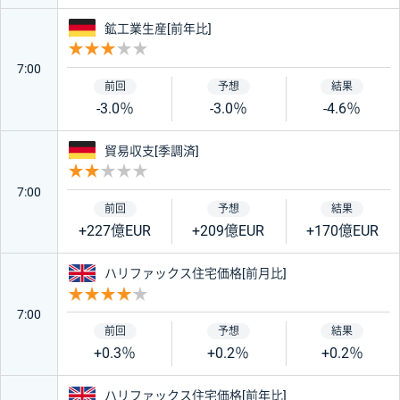
ドイツ
鉱工業生産[前年比]
重要度 3
7:00
-3.0％
-3.0％
-4.6％
ドイツ
貿易収支[季調済]
重要度 2
7:00
+227億EUR
+209億EUR
+170億EUR
イギリス
ハリファックス住宅価格[前月比]
重要度 4
7:00
+0.3％
+0.2％
+0.2％
イギリス
ハリファックス住宅価格[前年比]