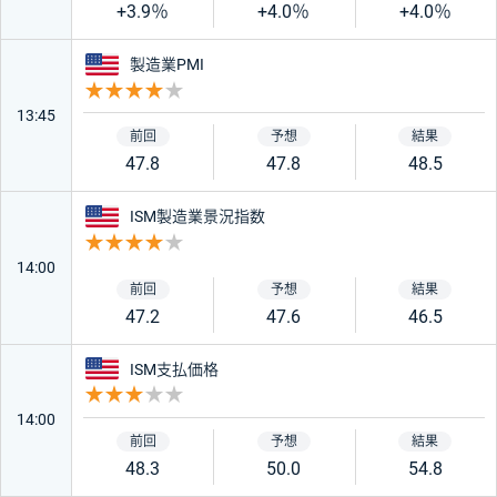
+3.9％
+4.0％
+4.0％
アメリカ
製造業PMI
重要度 4
13:45
47.8
47.8
48.5
アメリカ
ISM製造業景況指数
重要度 4
14:00
47.2
47.6
46.5
アメリカ
ISM支払価格
重要度 3
14:00
48.3
50.0
54.8