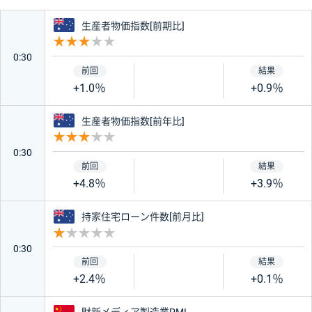
オーストラリア
生産者物価指数[前期比]
オーストラリア
中国
重要度 3
0:30
ニュージーランド
カナダ
+1.0％
+0.9％
オーストラリア
生産者物価指数[前年比]
スイス
南アフリカ
重要度 3
0:30
香港
インド
+4.8％
+3.9％
オーストラリア
持家住宅ローン件数[前月比]
トルコ
メキシコ
重要度 1
0:30
チェコ
ポーランド
+2.4％
+0.1％
ハンガリー
中国