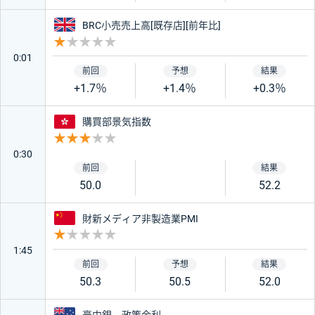
イギリス
BRC小売売上高[既存店][前年比]
重要度 1
0:01
+1.7％
+1.4％
+0.3％
香港
購買部景気指数
重要度 3
0:30
50.0
52.2
中国
財新メディア非製造業PMI
重要度 1
1:45
50.3
50.5
52.0
オーストラリア
豪中銀 政策金利