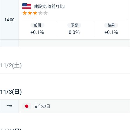
アメリカ
建設支出[前月比]
重要度 3
14:00
+0.1％
0.0％
+0.1％
11/2(土)
11/3(日)
日本
文化の日
***