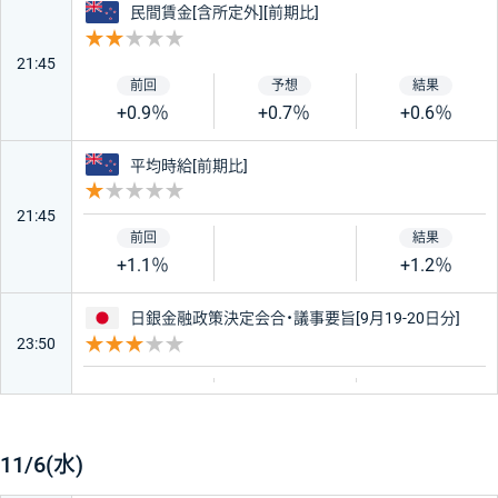
ニュージーランド
民間賃金[含所定外][前期比]
重要度 2
21:45
+0.9％
+0.7％
+0.6％
ニュージーランド
平均時給[前期比]
重要度 1
21:45
+1.1％
+1.2％
日本
日銀金融政策決定会合・議事要旨[9月19-20日分]
23:50
重要度 3
11/6(水)