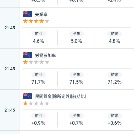
+0.3％
+0.1％
-0.4％
ニュージーランド
失業率
重要度 4
21:45
4.6％
5.0％
4.8％
ニュージーランド
労働参加率
重要度 1
21:45
71.7％
71.5％
71.2％
ニュージーランド
民間賃金[除所定外][前期比]
重要度 1
21:45
+0.9％
+0.7％
+0.6％