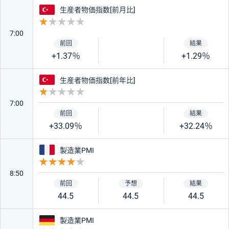
トルコ
生産者物価指数[前月比]
重要度 1
7:00
+1.37％
+1.29％
トルコ
生産者物価指数[前年比]
重要度 1
7:00
+33.09％
+32.24％
フランス
製造業PMI
重要度 4
8:50
44.5
44.5
44.5
ドイツ
製造業PMI