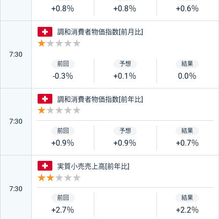
+0.8％
+0.8％
+0.6％
スイス
調和消費者物価指数[前月比]
重要度 1
7:30
-0.3％
+0.1％
0.0％
スイス
調和消費者物価指数[前年比]
重要度 1
7:30
+0.9％
+0.9％
+0.7％
スイス
実質小売売上高[前年比]
重要度 2
7:30
+2.7％
+2.2％