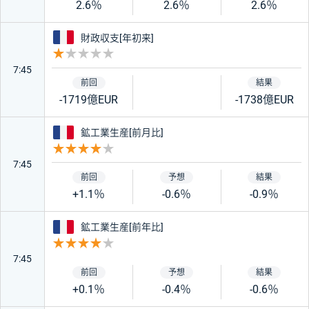
2.6％
2.6％
2.6％
フランス
財政収支[年初来]
重要度 1
7:45
-1719億EUR
-1738億EUR
フランス
鉱工業生産[前月比]
重要度 4
7:45
+1.1％
-0.6％
-0.9％
フランス
鉱工業生産[前年比]
重要度 4
7:45
+0.1％
-0.4％
-0.6％