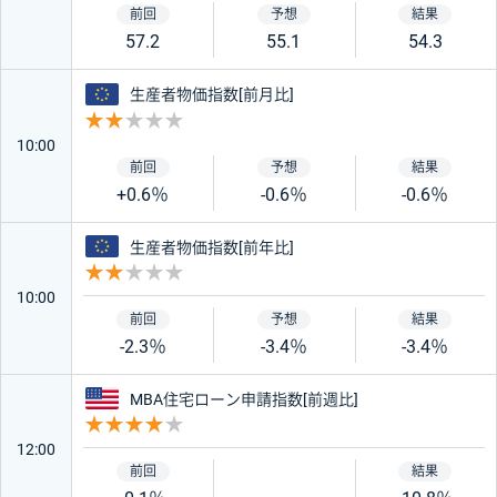
57.2
55.1
54.3
ユーロ
生産者物価指数[前月比]
重要度 2
10:00
+0.6％
-0.6％
-0.6％
ユーロ
生産者物価指数[前年比]
重要度 2
10:00
-2.3％
-3.4％
-3.4％
アメリカ
MBA住宅ローン申請指数[前週比]
重要度 4
12:00