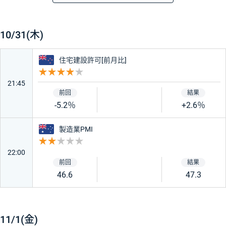
時刻
経済指標・イベント
重要度
前回
予想
結果
★★★★★
10/31(木)
★★★
ニュージーランド
住宅建設許可[前月比]
重要度 4
21:45
★
-5.2％
+2.6％
国・地域
オーストラリア
製造業PMI
重要度 2
22:00
アメリカ
日本
46.6
47.3
ユーロ
ドイツ
11/1(金)
フランス
イギリス