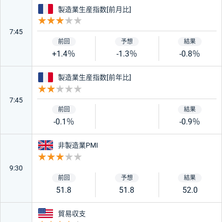
フランス
製造業生産指数[前月比]
重要度 3
7:45
+1.4％
-1.3％
-0.8％
フランス
製造業生産指数[前年比]
重要度 2
7:45
-0.1％
-0.9％
イギリス
非製造業PMI
重要度 3
9:30
51.8
51.8
52.0
アメリカ
貿易収支