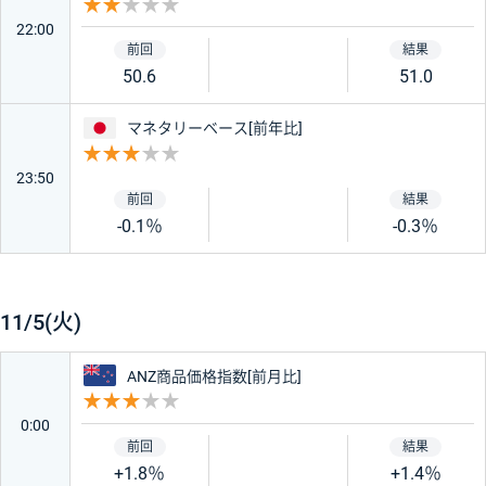
重要度 2
22:00
50.6
51.0
日本
マネタリーベース[前年比]
重要度 3
23:50
-0.1％
-0.3％
11/5(火)
ニュージーランド
ANZ商品価格指数[前月比]
重要度 3
0:00
+1.8％
+1.4％