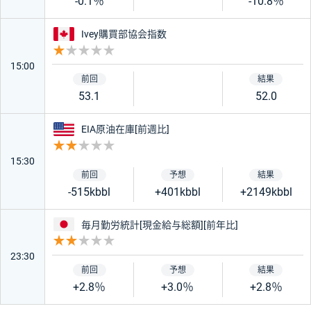
-0.1％
-10.8％
カナダ
Ivey購買部協会指数
重要度 1
15:00
53.1
52.0
アメリカ
EIA原油在庫[前週比]
重要度 2
15:30
-515kbbl
+401kbbl
+2149kbbl
日本
毎月勤労統計[現金給与総額][前年比]
重要度 2
23:30
+2.8％
+3.0％
+2.8％