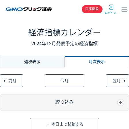
GMOクリック
口座開設
経済指標カレンダー
2024年12月発表予定の経済指標
週次表示
月次表示
前月
今月
翌月
絞り込み
本日まで移動する
重要度