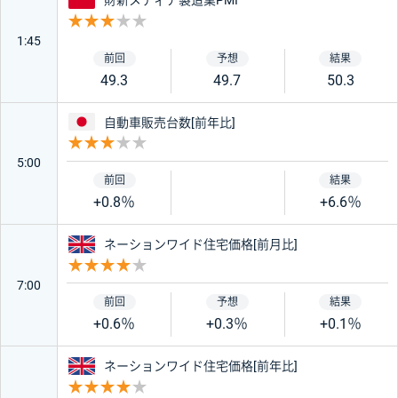
財新メディア製造業PMI
重要度 3
絞り込み条件をリセット
1:45
49.3
49.7
50.3
日本
自動車販売台数[前年比]
重要度 3
5:00
+0.8％
+6.6％
イギリス
ネーションワイド住宅価格[前月比]
重要度 4
7:00
+0.6％
+0.3％
+0.1％
イギリス
ネーションワイド住宅価格[前年比]
重要度 4