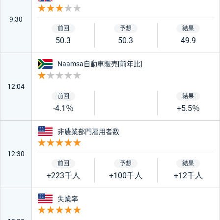
重要度 3
9:30
50.3
50.3
49.9
南アフリカ
Naamsa自動車販売[前年比]
重要度 1
12:04
-4.1％
+5.5％
アメリカ
非農業部門雇用者数
重要度 5
12:30
+223千人
+100千人
+12千人
アメリカ
失業率
重要度 5