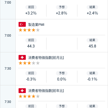
7:00
+3.2％
+2.8％
+2.4％
トルコ
製造業PMI
重要度 4
7:00
44.3
45.8
スイス
消費者物価指数[前月比]
重要度 3
7:30
-0.3％
0.0％
-0.1％
スイス
消費者物価指数[前年比]
重要度 4
7:30