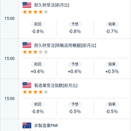
アメリカ
耐久財受注[前月比]
重要度 4
15:00
-0.8％
-0.8％
-0.7％
アメリカ
耐久財受注[除輸送用機器][前月比]
重要度 3
15:00
+0.4％
+0.4％
+0.5％
アメリカ
製造業受注指数[前月比]
重要度 4
15:00
-0.8％
-0.5％
-0.5％
オーストラリア
非製造業PMI