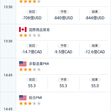
重要度 4
13:30
-708億USD
-840億USD
-844億USD
カナダ
国際商品貿易
重要度 2
13:30
-14.7億CAD
-9.5億CAD
-12.6億CAD
アメリカ
非製造業PMI
重要度 3
14:45
55.3
55.3
55.0
アメリカ
総合PMI
重要度 3
14:45