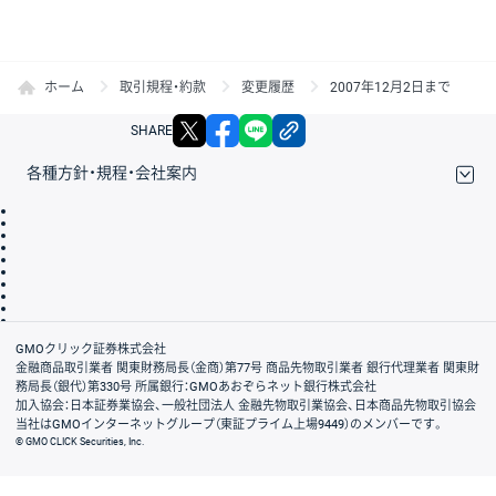
ホーム
取引規程・約款
変更履歴
2007年12月2日まで
X
facebook
LINE
リンクをコピー
SHARE
各種方針・規程・会社案内
取引規程・約款
サイトマップ
その他のご案内
個人情報保護方針
最良執行方針
サイトのご利用について
ディスクレイマー
信託保全
リスク説明
会社案内
GMOクリック証券株式会社
金融商品取引業者 関東財務局長（金商）第77号 商品先物取引業者 銀行代理業者 関東財
務局長（銀代）第330号 所属銀行：GMOあおぞらネット銀行株式会社
加入協会：日本証券業協会、一般社団法人 金融先物取引業協会、日本商品先物取引協会
当社はGMOインターネットグループ（東証プライム上場9449）のメンバーです。
© GMO CLICK Securities, Inc.