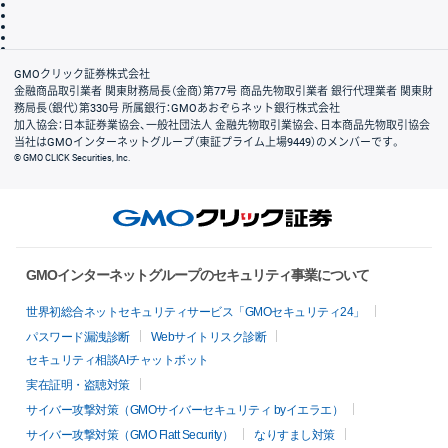
サイトのご利用について
ディスクレイマー
信託保全
リスク説明
会社案内
GMOクリック証券株式会社
金融商品取引業者 関東財務局長（金商）第77号 商品先物取引業者 銀行代理業者 関東財
務局長（銀代）第330号 所属銀行：GMOあおぞらネット銀行株式会社
加入協会：日本証券業協会、一般社団法人 金融先物取引業協会、日本商品先物取引協会
当社はGMOインターネットグループ（東証プライム上場9449）のメンバーです。
© GMO CLICK Securities, Inc.
GMOインターネットグループのセキュリティ事業について
世界初総合ネットセキュリティサービス「GMOセキュリティ24」
パスワード漏洩診断
Webサイトリスク診断
セキュリティ相談AIチャットボット
実在証明・盗聴対策
サイバー攻撃対策（GMOサイバーセキュリティ byイエラエ）
サイバー攻撃対策（GMO Flatt Security）
なりすまし対策