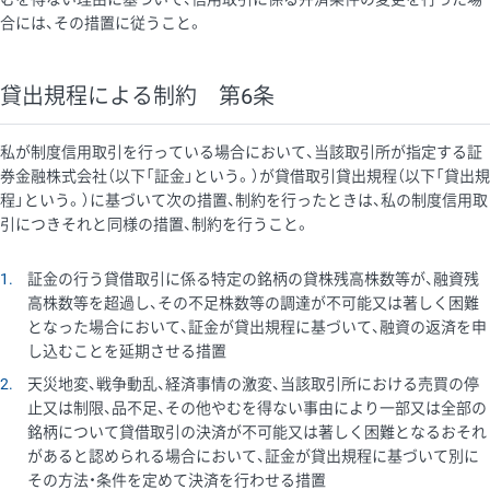
合には、その措置に従うこと。
貸出規程による制約 第6条
私が制度信用取引を行っている場合において、当該取引所が指定する証
券金融株式会社（以下「証金」という。）が貸借取引貸出規程（以下「貸出規
程」という。）に基づいて次の措置、制約を行ったときは、私の制度信用取
引につきそれと同様の措置、制約を行うこと。
1
証金の行う貸借取引に係る特定の銘柄の貸株残高株数等が、融資残
高株数等を超過し、その不足株数等の調達が不可能又は著しく困難
となった場合において、証金が貸出規程に基づいて、融資の返済を申
し込むことを延期させる措置
2
天災地変、戦争動乱、経済事情の激変、当該取引所における売買の停
止又は制限、品不足、その他やむを得ない事由により一部又は全部の
銘柄について貸借取引の決済が不可能又は著しく困難となるおそれ
があると認められる場合において、証金が貸出規程に基づいて別に
その方法・条件を定めて決済を行わせる措置