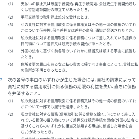
1
支払いの停止又は破産手続開始、再生手続開始、会社更生手続開始若し
くは特別清算開始の申立てがあったとき。
2
手形交換所の取引停止処分を受けたとき。
3
私の貴社に対する信用取引に係る債権又はその他一切の債権のいずれ
かについて仮差押、保全差押又は差押の命令、通知が発送されたとき。
4
私の貴社に対する信用取引に係る債務について差し入れている担保の
目的物について差押又は競売手続の開始があったとき。
5
外国の法令に基づく前各号のいずれかに相当又は類する事由に該当し
たとき。
6
住所変更の届出を怠るなど私の責めに帰すべき事由によって、貴社に私
の住所が不明となったとき。
2
次の各号の事由のいずれかが生じた場合には、貴社の請求によって
貴社に対する信用取引に係る債務の期限の利益を失い、直ちに債務
を弁済すること。
1
私の貴社に対する信用取引に係る債務又はその他一切の債務のいずれ
かについて一部でも履行を遅滞したとき。
2
私の貴社に対する債務（信用取引に係る債務を除く。）について差し入
れている担保の目的物について差押又は競売手続の開始（外国の法令に
基づくこれらのいずれかに相当又は類する事由に該当した場合を含
む。）があったとき。