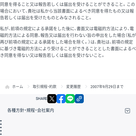
同意を得ること又は報告若しくは届出を受けることができること。この
場合において、貴社は私から当該書面によるべき同意を得たもの又は報
告若しくは届出を受けたものとみなされること。
私が、前項の規定による承諾をした後に、書面又は電磁的方法により、電
磁的方法による同意、報告又は届出を行わない旨の申出をした場合（私が
再び前項の規定による承諾をした場合を除く。）は、貴社は、前項の規定
に基づき電磁的方法により受けることができることとした書面によるべ
き同意を得ない又は報告若しくは届出を受けないこと。
ホーム
取引規程・約款
変更履歴
2007年9月29日まで
X
facebook
LINE
リンクをコピー
SHARE
各種方針・規程・会社案内
取引規程・約款
サイトマップ
その他のご案内
個人情報保護方針
最良執行方針