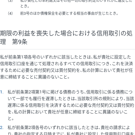
3
私が貴社との本約諾又はその他一切の取引約定のいずれかに違反した
とき。
4
前3号のほか債権保全を必要とする相当の事由が生じたとき。
期限の利益を喪失した場合における信用取引の処
理 第9条
私が前条第1項各号のいずれかに該当したときは、私が貴社に設定した
信用取引口座を通じて処理されるすべての信用取引につき、これを決済
するために必要な売付契約又は買付契約を、私の計算において貴社が任
意に締結することに異議のないこと。
1
私が前条第2項第1号に掲げる債務のうち、信用取引に係る債務につ
いて一部でも履行を遅滞したときは、当該取引所の規則により、当該
遅滞に係る信用取引を決済するために必要な売付契約又は買付契約
を、私の計算において貴社が任意に締結することに異議のないこ
と。
2
私が前条第2項各号のいずれかに該当したときは、貴社の請求によ
り、貴社の指定する日時までに、私が貴社に設定した信用取引口座を