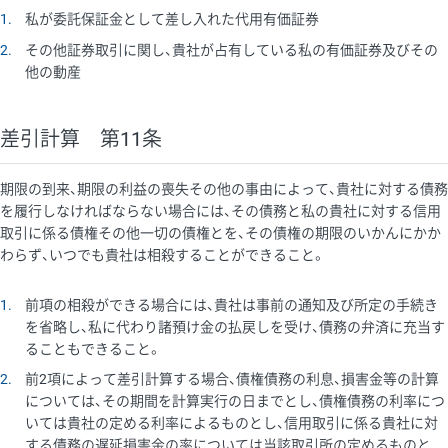
1
私が委託保証金として差し入れた代用有価証券
2
その他証券取引に関し、貴社が占有している私の有価証券及びその
他の動産
差引計算 第11条
期限の到来、期限の利益の喪失その他の事由によって、貴社に対する債務
を履行しなければならない場合には、その債務と私の貴社に対する信用
取引に係る債権その他一切の債権とを、その債権の期限のいかんにかか
わらず、いつでも貴社は相殺することができること。
1
前項の相殺ができる場合には、貴社は事前の通知及び所定の手続き
を省略し、私に代わり諸預け金の払戻しを受け、債務の弁済に充当す
ることもできること。
2
前2項によって差引計算する場合、債権債務の利息、損害金等の計算
については、その期間を計算実行の日までとし、債権債務の利率につ
いては貴社の定める利率によるものとし、信用取引に係る貴社に対
する債務の遅延損害金の率については当該取引所の定めるものと