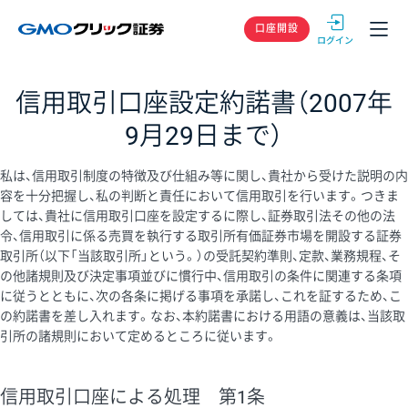
GMOクリック
口座開設
信用取引口座設定約諾書（2007年
9月29日まで）
私は、信用取引制度の特徴及び仕組み等に関し、貴社から受けた説明の内
容を十分把握し、私の判断と責任において信用取引を行います。つきま
しては、貴社に信用取引口座を設定するに際し、証券取引法その他の法
令、信用取引に係る売買を執行する取引所有価証券市場を開設する証券
取引所（以下「当該取引所」という。）の受託契約準則、定款、業務規程、そ
の他諸規則及び決定事項並びに慣行中、信用取引の条件に関連する条項
に従うとともに、次の各条に掲げる事項を承諾し、これを証するため、こ
の約諾書を差し入れます。なお、本約諾書における用語の意義は、当該取
引所の諸規則において定めるところに従います。
信用取引口座による処理 第1条