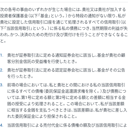
次の各号の事由のいずれかが生じた場合には、貴社又は貴社が加入する
投資者保護基金（以下「基金」という。）から特段の通知がない限り、私が
貴社に設定した信用取引口座を通じて処理されるすべての信用取引（以
下「当該信用取引」という。）に係る私の債務につき、当然期限の利益が失
われ、かつ、決済のための売付け及び買付けを行うことができなくなるこ
と。
1
貴社が証券取引法に定める通知証券会社に該当し、基金が貴社の顧
客分別金信託の受益権を行使したとき。
2
貴社が証券取引法に定める認定証券会社に該当し、基金がその公告
を行ったとき。
3
前項の場合においては、私と貴社との間における私の当該信用取引
に係るすべての債権（委託保証金返還請求権を除く。）及び債務につ
いては、第1号に定める額と第2号に定める額との差額に相当する金
銭の授受により処理されること。この場合において、私が当該差額
に相当する金銭を支払うべきときは、当該差額は、私が貴社に差し入
れた委託保証金により担保されること。
4
当該信用取引による売付代金に係る債権の額及び当該信用取引によ