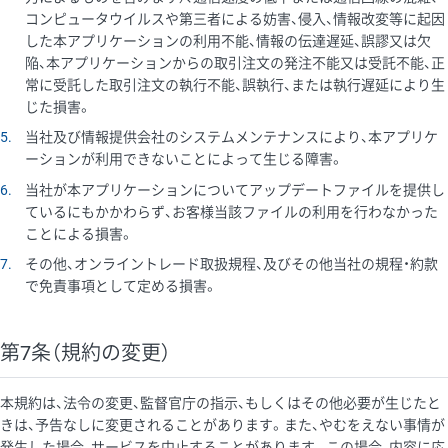
コンピュータウイルスや第三者による妨害、侵入、情報改変等に起因
した本アプリケーションの利用不能、情報の伝達遅延、誤謬又は欠
陥、本アプリケーションからの取引注文の発注不能又は受託不能、正
常に受託した取引注文の執行不能、誤執行、または執行遅延により生
じた損害。
5
当社及び情報提供会社のシステムメンテナンスにより、本アプリケ
ーションが利用できないことによって生じる障害。
6
当社が本アプリケーションについてアップデートファイルを提供し
ているにもかかわらず、お客様当該ファイルの利用を行わなかった
ことによる損害。
7
その他、オンライントレード取扱規程、及びその他当社の規程・約款
で免責事項として定める損害。
第7条（規約の変更）
本規約は、法令の変更、監督官庁の指示、もしくはその他必要が生じたと
きは、予告なしに変更されることがあります。また、やむをえない事情が
発生した場合、サービスを中止することがあります。この場合、内容に応