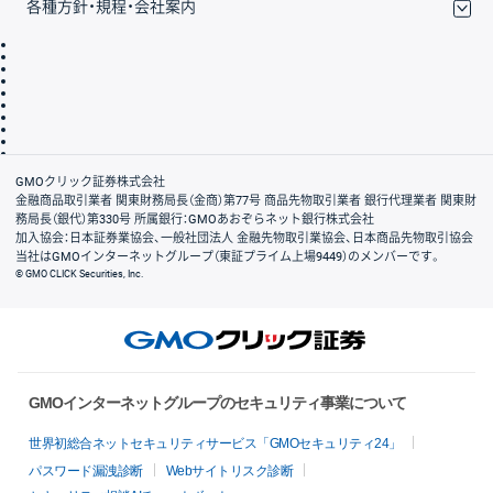
各種方針・規程・会社案内
取引規程・約款
サイトマップ
その他のご案内
個人情報保護方針
最良執行方針
サイトのご利用について
ディスクレイマー
信託保全
リスク説明
会社案内
GMOクリック証券株式会社
金融商品取引業者 関東財務局長（金商）第77号 商品先物取引業者 銀行代理業者 関東財
務局長（銀代）第330号 所属銀行：GMOあおぞらネット銀行株式会社
加入協会：日本証券業協会、一般社団法人 金融先物取引業協会、日本商品先物取引協会
当社はGMOインターネットグループ（東証プライム上場9449）のメンバーです。
© GMO CLICK Securities, Inc.
GMOインターネットグループのセキュリティ事業について
世界初総合ネットセキュリティサービス「GMOセキュリティ24」
パスワード漏洩診断
Webサイトリスク診断