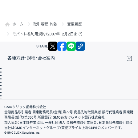
ホーム
取引規程・約款
変更履歴
モバトレ君利用規約（2007年12月2日まで）
X
facebook
LINE
リンクをコピー
SHARE
各種方針・規程・会社案内
取引規程・約款
サイトマップ
その他のご案内
個人情報保護方針
最良執行方針
サイトのご利用について
ディスクレイマー
信託保全
リスク説明
会社案内
GMOクリック証券株式会社
金融商品取引業者 関東財務局長（金商）第77号 商品先物取引業者 銀行代理業者 関東財
務局長（銀代）第330号 所属銀行：GMOあおぞらネット銀行株式会社
加入協会：日本証券業協会、一般社団法人 金融先物取引業協会、日本商品先物取引協会
当社はGMOインターネットグループ（東証プライム上場9449）のメンバーです。
© GMO CLICK Securities, Inc.