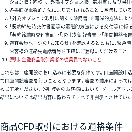
ション取引約款」、「外為オプション取引説明書」、及び当
各書面が電磁的方法により交付されることに承諾している
「外為オプション取引に関する確認書」を電磁的方法によ
「契約締結時交付書面等の電磁的方法による交付等に係
「契約締結時交付書面」・「取引残高 報告書」・「年間損益
適宜会員ページの「お知らせ」を確認するとともに、緊急
お客様の連絡先電話番号を正確にご登録いただけること
原則、金融商品取引業者の従業員でないこと
これらは口座開設のお申込みに必要な条件です。口座開設申込
て口座開設審査を行うこととなります。審査の結果によって
めご了承ください。（例：複数のお客様において、メールアドレ
結果については結果内容に係わらずすべて非開示とさせていた
商品CFD取引における適格条件