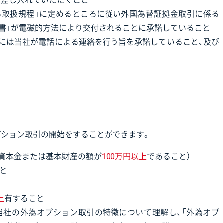
り差し入れていただくこと
る取扱規程」に定めるところに従い外国為替証拠金取引に係る
報告書」が電磁的方法により交付されることに承諾していること
時には当社が電話による連絡を行う旨を承諾していること、及び
プション取引の開始をすることができます。
、資本金または基本財産の額が
100万円以上
であること）
と
上
有すること
当社の外為オプション取引の特徴について理解し、「外為オプ