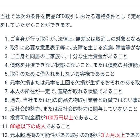
当社では次の条件を商品CFD取引における適格条件として定め
をしていただくことができます。
ご自身が行う取引が、法律上、無効又は取消しの対象とな
取引に必要な意思表示等に、支障を生じる疾病、障害等が
ご自身と同居のご家族に、十分な生活資金があること
債務を弁済できない状態にないこと、または債務の弁済能
取引のために借入れをしないお客様であること
元本欠損または元本を上回る欠損が生ずるおそれのある取
本人の所在が一定で、連絡が取れる状態であること
過去、当社または他の商品先物取引業者と軽微ではない事
反社会的勢力、または反社会的勢力に関与していないこと
投資可能金額が
100万円以上
であること
80歳以下の成人
であること
元本超過損の可能性がある取引の経験が
３カ月以上
である