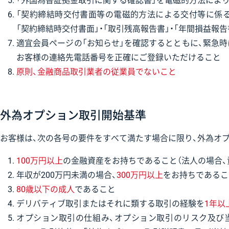
「外国為替証拠金取引に関する確認書」を電磁的方法によ
「契約締結時交付書面等の電磁的方法による交付等に係
「契約締結時交付書面」・「取引残高報告書」・「年間損益
適宜会員ページの「お知らせ」を確認するとともに、緊急
お客様の連絡先電話番号を正確にご登録いただけること
原則、金融商品取引業者の従業員でないこと
外為オプション取引開始基準
お客様は、次の各号の要件をすべて満たす場合に限り、外為オ
100万円以上
の金融資産をお持ちであること（法人の場合
年収が200万円未満の場合、
300万円以上
をお持ちであるこ
80歳以下の成人
であること
デリバティブ取引またはそれに類する取引の経験を
1年以
オプション取引の仕組み、オプション取引のリスク及び