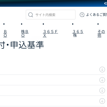
GMOクリック証券
よくある
ご質
Ｂ
株Ｂ
３６５Ｆ
３６５
その
Ｏ
Ｏ
Ｘ
株
他
付・申込基準