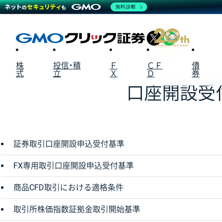
無料診断
X
LINE
株
投信・積
Ｆ
ＣＦ
債
式
立
Ｘ
Ｄ
券
口座開設受
証券取引口座開設申込受付基準
FX専用取引口座開設申込受付基準
商品CFD取引における適格条件
取引所株価指数証拠金取引開始基準