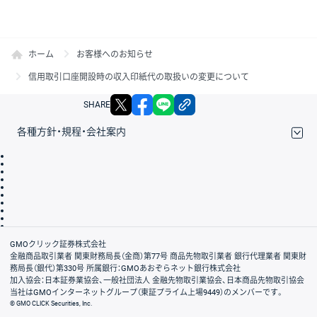
ホーム
お客様へのお知らせ
信用取引口座開設時の収入印紙代の取扱いの変更について
X
facebook
LINE
リンクをコピー
SHARE
各種方針・規程・会社案内
取引規程・約款
サイトマップ
その他のご案内
個人情報保護方針
最良執行方針
サイトのご利用について
ディスクレイマー
信託保全
リスク説明
会社案内
GMOクリック証券株式会社
金融商品取引業者 関東財務局長（金商）第77号 商品先物取引業者 銀行代理業者 関東財
務局長（銀代）第330号 所属銀行：GMOあおぞらネット銀行株式会社
加入協会：日本証券業協会、一般社団法人 金融先物取引業協会、日本商品先物取引協会
当社はGMOインターネットグループ（東証プライム上場9449）のメンバーです。
© GMO CLICK Securities, Inc.