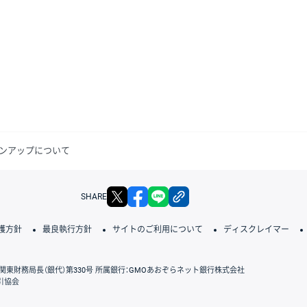
ンアップについて
X
facebook
LINE
リンクをコピー
SHARE
護方針
最良執行方針
サイトのご利用について
ディスクレイマー
関東財務局長（銀代）第330号 所属銀行：GMOあおぞらネット銀行株式会社
引協会