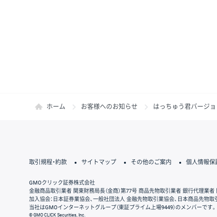
ホーム
お客様へのお知らせ
はっちゅう君バージョ
取引規程・約款
サイトマップ
その他のご案内
個人情報保
GMOクリック証券株式会社
金融商品取引業者 関東財務局長（金商）第77号 商品先物取引業者 銀行代理業者 
加入協会：日本証券業協会、一般社団法人 金融先物取引業協会、日本商品先物取
当社はGMOインターネットグループ（東証プライム上場9449）のメンバーです。
© GMO CLICK Securities, Inc.