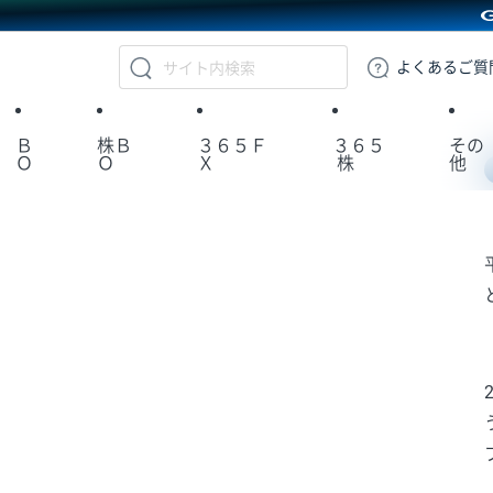
GMOクリック証券
よくある
ご質
Ｂ
株Ｂ
３６５Ｆ
３６５
その
Ｏ
Ｏ
Ｘ
株
他