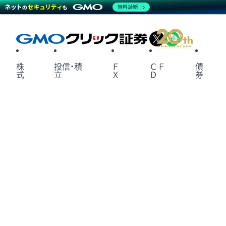
無料診断
X
LINE
株
投信・積
Ｆ
ＣＦ
債
式
立
Ｘ
Ｄ
券