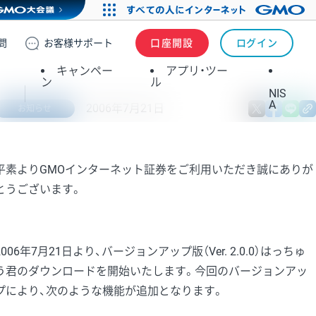
問
お客様
サポート
口座開設
ログイン
キャンペー
アプリ・ツー
ン
ル
NIS
A
2006年7月21日
X
fa
お知らせ
平素よりGMOインターネット証券をご利用いただき誠にありが
とうございます。
2006年7月21日より、バージョンアップ版（Ver. 2.0.0）はっちゅ
う君のダウンロードを開始いたします。今回のバージョンアッ
プにより、次のような機能が追加となります。