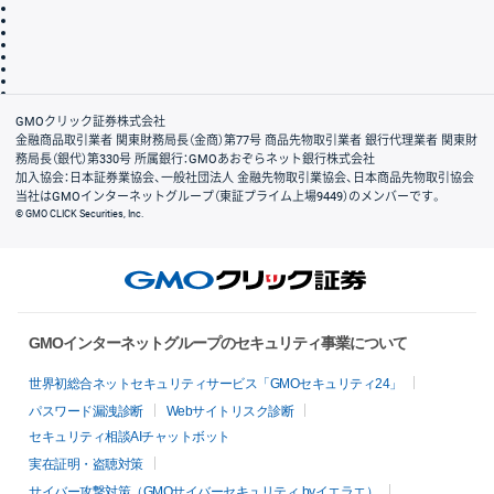
その他のご案内
個人情報保護方針
最良執行方針
サイトのご利用について
ディスクレイマー
信託保全
リスク説明
会社案内
GMOクリック証券株式会社
金融商品取引業者 関東財務局長（金商）第77号 商品先物取引業者 銀行代理業者 関東財
務局長（銀代）第330号 所属銀行：GMOあおぞらネット銀行株式会社
加入協会：日本証券業協会、一般社団法人 金融先物取引業協会、日本商品先物取引協会
当社はGMOインターネットグループ（東証プライム上場9449）のメンバーです。
© GMO CLICK Securities, Inc.
GMOインターネットグループのセキュリティ事業について
世界初総合ネットセキュリティサービス「GMOセキュリティ24」
パスワード漏洩診断
Webサイトリスク診断
セキュリティ相談AIチャットボット
実在証明・盗聴対策
サイバー攻撃対策（GMOサイバーセキュリティ byイエラエ）