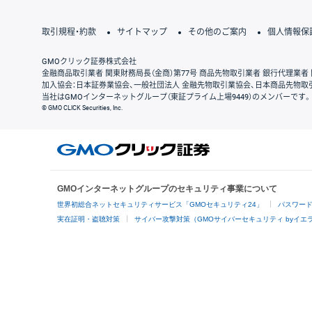
取引規程・約款
サイトマップ
その他のご案内
個人情報保
GMOクリック証券株式会社
金融商品取引業者 関東財務局長（金商）第77号 商品先物取引業者 銀行代理業者 
加入協会：日本証券業協会、一般社団法人 金融先物取引業協会、日本商品先物取
当社はGMOインターネットグループ（東証プライム上場9449）のメンバーです。
© GMO CLICK Securities, Inc.
GMOインターネットグループのセキュリティ事業について
世界初総合ネットセキュリティサービス「GMOセキュリティ24」
パスワー
実在証明・盗聴対策
サイバー攻撃対策（GMOサイバーセキュリティ byイエ