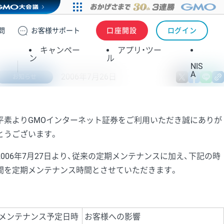
問
お客様
サポート
口座開設
ログイン
キャンペー
アプリ・ツー
ン
ル
NIS
A
2006年7月26日
X
fa
お知らせ
平素よりGMOインターネット証券をご利用いただき誠にありが
とうございます。
2006年7月27日より、従来の定期メンテナンスに加え、下記の時
間を定期メンテナンス時間とさせていただきます。
メンテナンス予定日時
お客様への影響