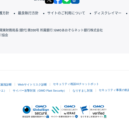
護方針
最良執行方針
サイトのご利用について
ディスクレイマー
関東財務局長（銀代）第330号 所属銀行：GMOあおぞらネット銀行株式会社
引協会
GMOクリック証券
セキュリティ相談AIチャットボット
ド漏洩診断
Webサイトリスク診断
セキュリティ事業の軌
ラエ）
サイバー攻撃対策（GMO Flatt Security）
なりすまし対策