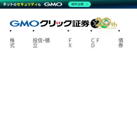
無料診断
X
LINE
株
投信・積
Ｆ
ＣＦ
債
式
立
Ｘ
Ｄ
券