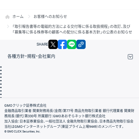
ホーム
お客様へのお知らせ
「取引報告書等の電磁的方法による交付等に係る取扱規程」の改訂、及び
「募集等に係る株券等の顧客への配分に係る基本方針」の公表のお知らせ
X
facebook
LINE
リンクをコピー
SHARE
各種方針・規程・会社案内
取引規程・約款
サイトマップ
その他のご案内
個人情報保護方針
最良執行方針
サイトのご利用について
ディスクレイマー
信託保全
リスク説明
会社案内
GMOクリック証券株式会社
金融商品取引業者 関東財務局長（金商）第77号 商品先物取引業者 銀行代理業者 関東財
務局長（銀代）第330号 所属銀行：GMOあおぞらネット銀行株式会社
加入協会：日本証券業協会、一般社団法人 金融先物取引業協会、日本商品先物取引協会
当社はGMOインターネットグループ（東証プライム上場9449）のメンバーです。
© GMO CLICK Securities, Inc.