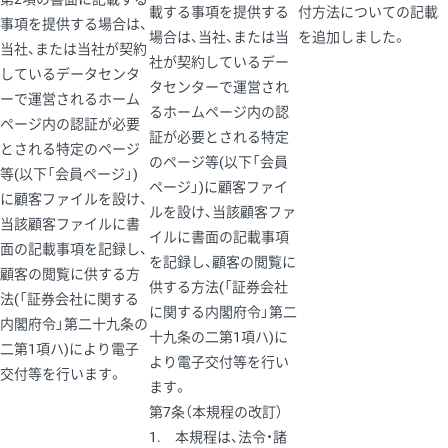
載する事項を提供する
付方法についての記載
事項を提供する場合は、
場合は、当社、または当
を追加しました。
当社、または当社が契約
社が契約しているデー
しているデータセンタ
タセンターで運営され
ーで運営されるホーム
るホームページ内の認
ページ内の認証が必要
証が必要とされる特定
とされる特定のページ
のページ等(以下「会員
等(以下「会員ページ」)
ページ」)に顧客ファイ
に顧客ファイルを設け、
ルを設け、当該顧客ファ
当該顧客ファイルに書
イルに書面の記載事項
面の記載事項を記録し、
を記録し、顧客の閲覧に
顧客の閲覧に供する方
供する方法(「証券会社
法(「証券会社に関する
に関する内閣府令」第二
内閣府令」第二十九条の
十九条の二第1項ハ)に
二第1項ハ)により電子
より電子交付等を行い
交付等を行います。
ます。
第7条（本規程の改訂）
1. 本規程は、法令・諸