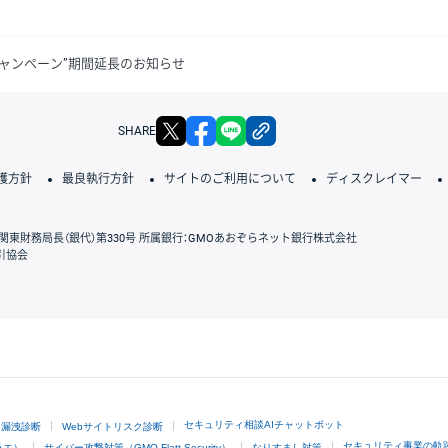
キャンペーン”期間延長のお知らせ
X
facebook
LINE
リンクをコピー
SHARE
護方針
最良執行方針
サイトのご利用について
ディスクレイマー
関東財務局長（銀代）第330号 所属銀行：GMOあおぞらネット銀行株式会社
引協会
GMOクリック証券
セキュリティ相談AIチャットボット
ド漏洩診断
Webサイトリスク診断
セキュリティ事業の軌
ラエ）
サイバー攻撃対策（GMO Flatt Security）
なりすまし対策