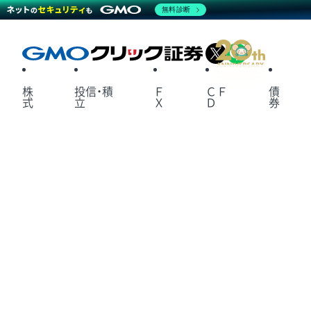
無料診断
X
LINE
株
投信・積
Ｆ
ＣＦ
債
式
立
Ｘ
Ｄ
券