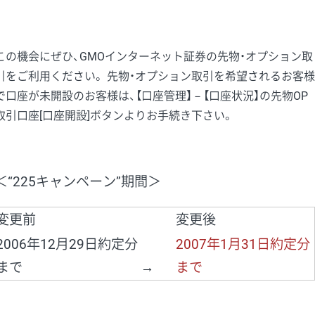
この機会にぜひ、GMOインターネット証券の先物・オプション取
引をご利用ください。 先物・オプション取引を希望されるお客様
で口座が未開設のお客様は、【口座管理】－【口座状況】の先物OP
取引口座[口座開設]ボタンよりお手続き下さい。
＜“225キャンペーン”期間＞
変更前
変更後
2006年12月29日約定分
2007年1月31日約定分
まで
→
まで