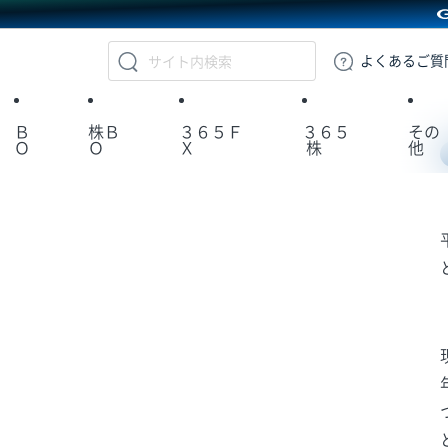
GMOクリック証券
よくある
ご質
Ｂ
株Ｂ
３６５Ｆ
３６５
その
Ｏ
Ｏ
Ｘ
株
他