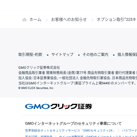
ホーム
お客様へのお知らせ
オプション取引“225
取引規程・約款
サイトマップ
その他のご案内
個人情報保
GMOクリック証券株式会社
金融商品取引業者 関東財務局長（金商）第77号 商品先物取引業者 銀行代理業者 
加入協会：日本証券業協会、一般社団法人 金融先物取引業協会、日本商品先物取
当社はGMOインターネットグループ（東証プライム上場9449）のメンバーです。
© GMO CLICK Securities, Inc.
GMOインターネットグループのセキュリティ事業について
世界初総合ネットセキュリティサービス「GMOセキュリティ24」
パスワー
実在証明・盗聴対策
サイバー攻撃対策（GMOサイバーセキュリティ byイエ