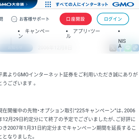
問
お客様
サポート
口座開設
ログイン
キャンペー
アプリ・ツー
ン
ル
NIS
A
2006年12月8日
X
fa
お知らせ
平素よりGMOインターネット証券をご利用いただき誠にありが
とうございます 。
現在開催中の先物・オプション取引“225キャンペーン”は、2006
年12月29日約定分にて終了の予定でございましたが、ご好評に
つき2007年1月31日約定分までキャンペーン期間を延長するこ
ととなりました。