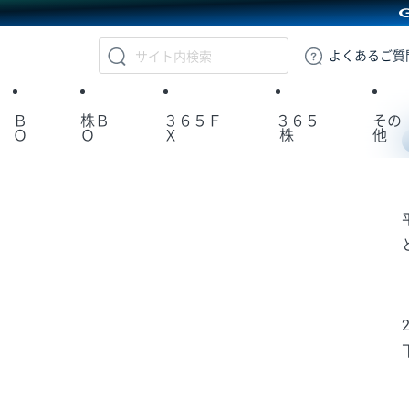
GMOクリック証券
よくある
ご質
Ｂ
株Ｂ
３６５Ｆ
３６５
その
Ｏ
Ｏ
Ｘ
株
他