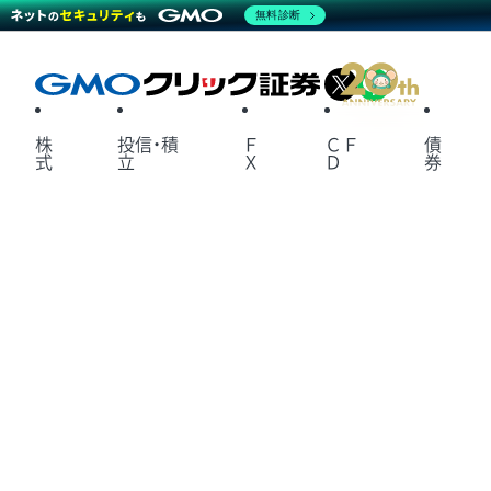
無料診断
X
LINE
株
投信・積
Ｆ
ＣＦ
債
式
立
Ｘ
Ｄ
券