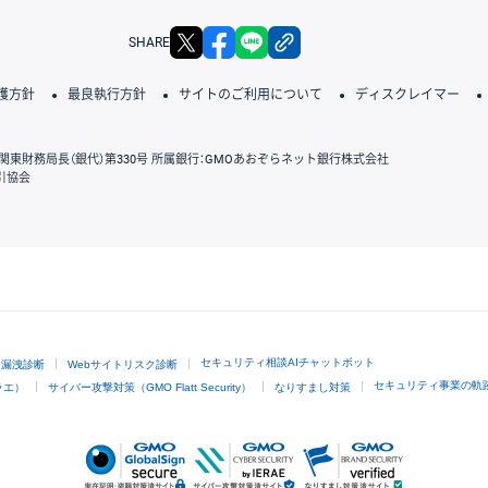
X
facebook
LINE
リンクをコピー
SHARE
護方針
最良執行方針
サイトのご利用について
ディスクレイマー
関東財務局長（銀代）第330号 所属銀行：GMOあおぞらネット銀行株式会社
引協会
GMOクリック証券
セキュリティ相談AIチャットボット
ド漏洩診断
Webサイトリスク診断
セキュリティ事業の軌
ラエ）
サイバー攻撃対策（GMO Flatt Security）
なりすまし対策