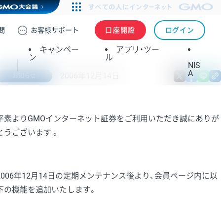
問
お客様
サポート
口座開設
ログイン
キャンペー
アプリ・ツー
ン
ル
NIS
A
2006年12月14日
X
fa
お知らせ
平素よりGMOインターネット証券をご利用いただき誠にありが
とうございます 。
2006年12月14日の定期メンテナンス後より、会員ページ内に以
下の機能を追加いたします。