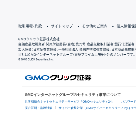
取引規程・約款
サイトマップ
その他のご案内
個人情報保
GMOクリック証券株式会社
金融商品取引業者 関東財務局長（金商）第77号 商品先物取引業者 銀行代理業者 
加入協会：日本証券業協会、一般社団法人 金融先物取引業協会、日本商品先物取
当社はGMOインターネットグループ（東証プライム上場9449）のメンバーです。
© GMO CLICK Securities, Inc.
GMOインターネットグループのセキュリティ事業について
世界初総合ネットセキュリティサービス「GMOセキュリティ24」
パスワー
実在証明・盗聴対策
サイバー攻撃対策（GMOサイバーセキュリティ byイエ