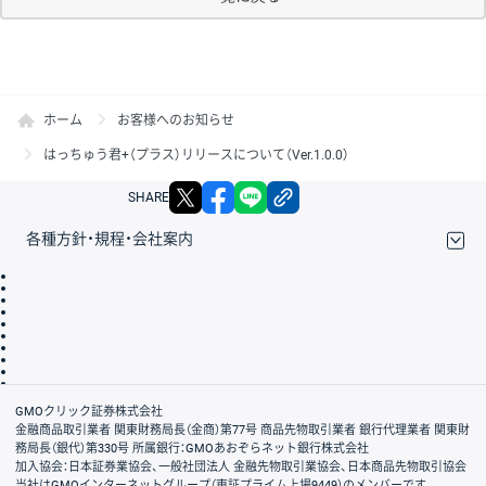
ホーム
お客様へのお知らせ
はっちゅう君+（プラス）リリースについて（Ver.1.0.0）
X
facebook
LINE
リンクをコピー
SHARE
各種方針・規程・会社案内
取引規程・約款
サイトマップ
その他のご案内
個人情報保護方針
最良執行方針
サイトのご利用について
ディスクレイマー
信託保全
リスク説明
会社案内
GMOクリック証券株式会社
金融商品取引業者 関東財務局長（金商）第77号 商品先物取引業者 銀行代理業者 関東財
務局長（銀代）第330号 所属銀行：GMOあおぞらネット銀行株式会社
加入協会：日本証券業協会、一般社団法人 金融先物取引業協会、日本商品先物取引協会
当社はGMOインターネットグループ（東証プライム上場9449）のメンバーです。