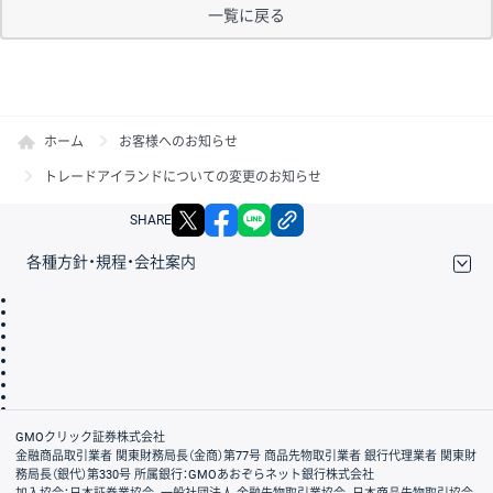
一覧に戻る
ホーム
お客様へのお知らせ
トレードアイランドについての変更のお知らせ
X
facebook
LINE
リンクをコピー
SHARE
各種方針・規程・会社案内
取引規程・約款
サイトマップ
その他のご案内
個人情報保護方針
最良執行方針
サイトのご利用について
ディスクレイマー
信託保全
リスク説明
会社案内
GMOクリック証券株式会社
金融商品取引業者 関東財務局長（金商）第77号 商品先物取引業者 銀行代理業者 関東財
務局長（銀代）第330号 所属銀行：GMOあおぞらネット銀行株式会社