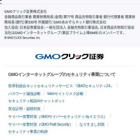
リスク説明
会社案内
GMOクリック証券株式会社
金融商品取引業者 関東財務局長（金商）第77号 商品先物取引業者 銀行代理業者 関東財
務局長（銀代）第330号 所属銀行：GMOあおぞらネット銀行株式会社
加入協会：日本証券業協会、一般社団法人 金融先物取引業協会、日本商品先物取引協会
当社はGMOインターネットグループ（東証プライム上場9449）のメンバーです。
© GMO CLICK Securities, Inc.
GMOインターネットグループのセキュリティ事業について
世界初総合ネットセキュリティサービス「GMOセキュリティ24」
パスワード漏洩診断
Webサイトリスク診断
セキュリティ相談AIチャットボット
実在証明・盗聴対策
サイバー攻撃対策（GMOサイバーセキュリティ byイエラエ）
サイバー攻撃対策（GMO Flatt Security）
なりすまし対策
セキュリティ事業の軌跡