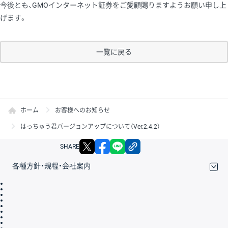
今後とも、GMOインターネット証券をご愛顧賜りますようお願い申し上
げます。
一覧に戻る
ホーム
お客様へのお知らせ
はっちゅう君バージョンアップについて（Ver.2.4.2）
X
facebook
LINE
リンクをコピー
SHARE
各種方針・規程・会社案内
取引規程・約款
サイトマップ
その他のご案内
個人情報保護方針
最良執行方針
サイトのご利用について
ディスクレイマー
信託保全