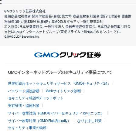
リスク説明
会社案内
GMOクリック証券株式会社
金融商品取引業者 関東財務局長（金商）第77号 商品先物取引業者 銀行代理業者 関東財
務局長（銀代）第330号 所属銀行：GMOあおぞらネット銀行株式会社
加入協会：日本証券業協会、一般社団法人 金融先物取引業協会、日本商品先物取引協会
当社はGMOインターネットグループ（東証プライム上場9449）のメンバーです。
© GMO CLICK Securities, Inc.
GMOインターネットグループのセキュリティ事業について
世界初総合ネットセキュリティサービス「GMOセキュリティ24」
パスワード漏洩診断
Webサイトリスク診断
セキュリティ相談AIチャットボット
実在証明・盗聴対策
サイバー攻撃対策（GMOサイバーセキュリティ byイエラエ）
サイバー攻撃対策（GMO Flatt Security）
なりすまし対策
セキュリティ事業の軌跡