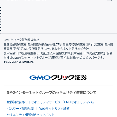
取引規程・約款
サイトマップ
その他のご案内
個人情報保護方針
最良執行方針
サイトのご利用について
ディスクレイマー
信託保全
リスク説明
会社案内
GMOクリック証券株式会社
金融商品取引業者 関東財務局長（金商）第77号 商品先物取引業者 銀行代理業者 関東財
務局長（銀代）第330号 所属銀行：GMOあおぞらネット銀行株式会社
加入協会：日本証券業協会、一般社団法人 金融先物取引業協会、日本商品先物取引協会
当社はGMOインターネットグループ（東証プライム上場9449）のメンバーです。
© GMO CLICK Securities, Inc.
GMOインターネットグループのセキュリティ事業について
世界初総合ネットセキュリティサービス「GMOセキュリティ24」
パスワード漏洩診断
Webサイトリスク診断
セキュリティ相談AIチャットボット