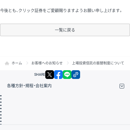
今後とも、クリック証券をご愛顧賜りますようお願い申し上げます。
一覧に戻る
ホーム
お客様へのお知らせ
上場投資信託の振替制度について
X
facebook
LINE
リンクをコピー
SHARE
各種方針・規程・会社案内
取引規程・約款
サイトマップ
その他のご案内
個人情報保護方針
最良執行方針
サイトのご利用について
ディスクレイマー
信託保全
リスク説明
会社案内