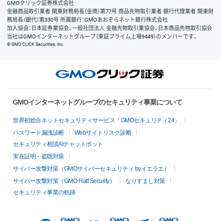
GMOクリック証券株式会社
金融商品取引業者 関東財務局長（金商）第77号 商品先物取引業者 銀行代理業者 関東財
務局長（銀代）第330号 所属銀行：GMOあおぞらネット銀行株式会社
加入協会：日本証券業協会、一般社団法人 金融先物取引業協会、日本商品先物取引協会
当社はGMOインターネットグループ（東証プライム上場9449）のメンバーです。
© GMO CLICK Securities, Inc.
GMOインターネットグループのセキュリティ事業について
世界初総合ネットセキュリティサービス「GMOセキュリティ24」
パスワード漏洩診断
Webサイトリスク診断
セキュリティ相談AIチャットボット
実在証明・盗聴対策
サイバー攻撃対策（GMOサイバーセキュリティ byイエラエ）
サイバー攻撃対策（GMO Flatt Security）
なりすまし対策
セキュリティ事業の軌跡