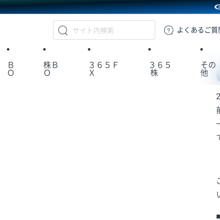
GMOクリック証券
よくある
ご質
Ｂ
株Ｂ
３６５Ｆ
３６５
その
Ｏ
Ｏ
Ｘ
株
他