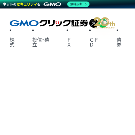
無料診断
X
LINE
株
投信・積
Ｆ
ＣＦ
債
式
立
Ｘ
Ｄ
券