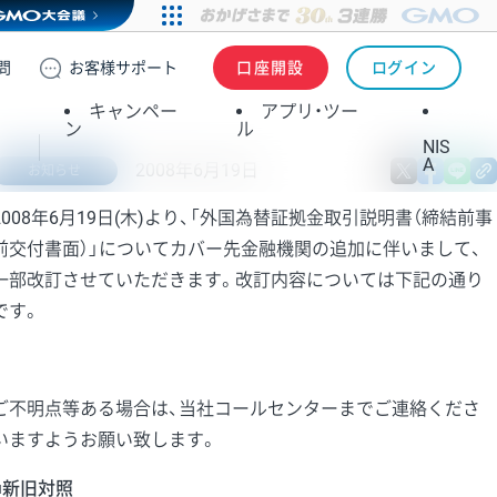
問
お客様
サポート
口座開設
ログイン
キャンペー
アプリ・ツー
ン
ル
NIS
A
2008年6月19日
X
fa
お知らせ
2008年6月19日(木)より、「外国為替証拠金取引説明書（締結前事
前交付書面）」についてカバー先金融機関の追加に伴いまして、
一部改訂させていただきます。改訂内容については下記の通り
です。
ご不明点等ある場合は、当社コールセンターまでご連絡くださ
いますようお願い致します。
■新旧対照