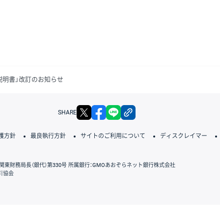
説明書」改訂のお知らせ
X
facebook
LINE
リンクをコピー
SHARE
護方針
最良執行方針
サイトのご利用について
ディスクレイマー
関東財務局長（銀代）第330号 所属銀行：GMOあおぞらネット銀行株式会社
引協会