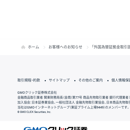
ホーム
お客様へのお知らせ
「外国為替証拠金取引
取引規程・約款
サイトマップ
その他のご案内
個人情報保
GMOクリック証券株式会社
金融商品取引業者 関東財務局長（金商）第77号 商品先物取引業者 銀行代理業者 
加入協会：日本証券業協会、一般社団法人 金融先物取引業協会、日本商品先物取
当社はGMOインターネットグループ（東証プライム上場9449）のメンバーです。
© GMO CLICK Securities, Inc.