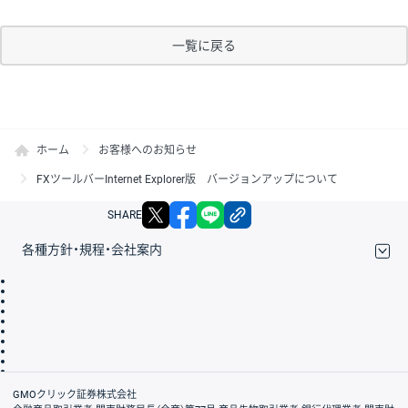
一覧に戻る
ホーム
お客様へのお知らせ
FXツールバーInternet Explorer版 バージョンアップについて
X
facebook
LINE
リンクをコピー
SHARE
各種方針・規程・会社案内
取引規程・約款
サイトマップ
その他のご案内
個人情報保護方針
最良執行方針
サイトのご利用について
ディスクレイマー
信託保全
リスク説明
会社案内
GMOクリック証券株式会社