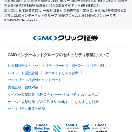
金融商品取引業者 関東財務局長（金商）第77号 商品先物取引業者 銀行代理業者 関東財
務局長（銀代）第330号 所属銀行：GMOあおぞらネット銀行株式会社
加入協会：日本証券業協会、一般社団法人 金融先物取引業協会、日本商品先物取引協会
当社はGMOインターネットグループ（東証プライム上場9449）のメンバーです。
© GMO CLICK Securities, Inc.
GMOインターネットグループのセキュリティ事業について
世界初総合ネットセキュリティサービス「GMOセキュリティ24」
パスワード漏洩診断
Webサイトリスク診断
セキュリティ相談AIチャットボット
実在証明・盗聴対策
サイバー攻撃対策（GMOサイバーセキュリティ byイエラエ）
サイバー攻撃対策（GMO Flatt Security）
なりすまし対策
セキュリティ事業の軌跡