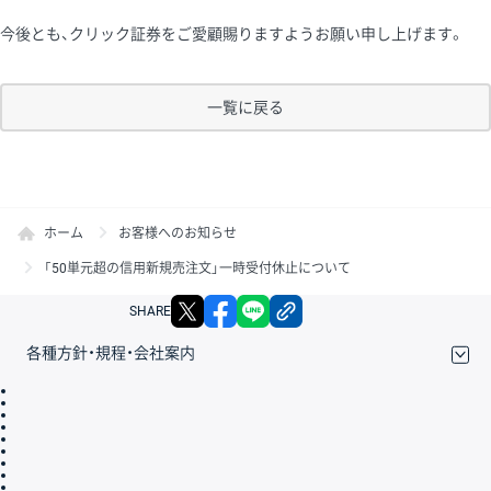
今後とも、クリック証券をご愛顧賜りますようお願い申し上げます。
一覧に戻る
ホーム
お客様へのお知らせ
「50単元超の信用新規売注文」一時受付休止について
X
facebook
LINE
リンクをコピー
SHARE
各種方針・規程・会社案内
取引規程・約款
サイトマップ
その他のご案内
個人情報保護方針
最良執行方針
サイトのご利用について
ディスクレイマー
信託保全
リスク説明