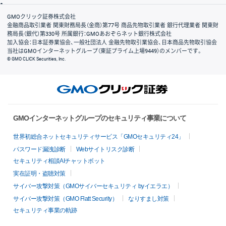
会社案内
GMOクリック証券株式会社
金融商品取引業者 関東財務局長（金商）第77号 商品先物取引業者 銀行代理業者 関東財
務局長（銀代）第330号 所属銀行：GMOあおぞらネット銀行株式会社
加入協会：日本証券業協会、一般社団法人 金融先物取引業協会、日本商品先物取引協会
当社はGMOインターネットグループ（東証プライム上場9449）のメンバーです。
© GMO CLICK Securities, Inc.
GMOインターネットグループのセキュリティ事業について
世界初総合ネットセキュリティサービス「GMOセキュリティ24」
パスワード漏洩診断
Webサイトリスク診断
セキュリティ相談AIチャットボット
実在証明・盗聴対策
サイバー攻撃対策（GMOサイバーセキュリティ byイエラエ）
サイバー攻撃対策（GMO Flatt Security）
なりすまし対策
セキュリティ事業の軌跡