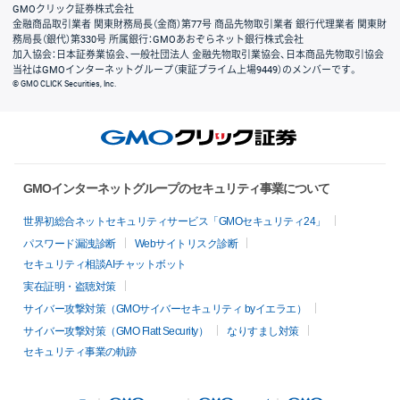
GMOクリック証券株式会社
金融商品取引業者 関東財務局長（金商）第77号 商品先物取引業者 銀行代理業者 関東財
務局長（銀代）第330号 所属銀行：GMOあおぞらネット銀行株式会社
加入協会：日本証券業協会、一般社団法人 金融先物取引業協会、日本商品先物取引協会
当社はGMOインターネットグループ（東証プライム上場9449）のメンバーです。
© GMO CLICK Securities, Inc.
GMOインターネットグループのセキュリティ事業について
世界初総合ネットセキュリティサービス「GMOセキュリティ24」
パスワード漏洩診断
Webサイトリスク診断
セキュリティ相談AIチャットボット
実在証明・盗聴対策
サイバー攻撃対策（GMOサイバーセキュリティ byイエラエ）
サイバー攻撃対策（GMO Flatt Security）
なりすまし対策
セキュリティ事業の軌跡