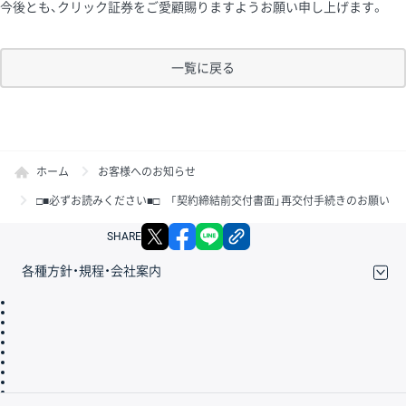
今後とも、クリック証券をご愛顧賜りますようお願い申し上げます。
一覧に戻る
ホーム
お客様へのお知らせ
□■必ずお読みください■□ 「契約締結前交付書面」再交付手続きのお願い
X
facebook
LINE
リンクをコピー
SHARE
各種方針・規程・会社案内
取引規程・約款
サイトマップ
その他のご案内
個人情報保護方針
最良執行方針
サイトのご利用について
ディスクレイマー
信託保全
リスク説明
会社案内