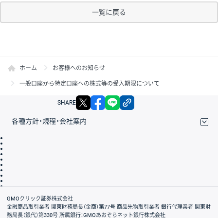
一覧に戻る
ホーム
お客様へのお知らせ
一般口座から特定口座への株式等の受入期限について
X
facebook
LINE
リンクをコピー
SHARE
各種方針・規程・会社案内
取引規程・約款
サイトマップ
その他のご案内
個人情報保護方針
最良執行方針
サイトのご利用について
ディスクレイマー
信託保全
リスク説明
会社案内
GMOクリック証券株式会社
金融商品取引業者 関東財務局長（金商）第77号 商品先物取引業者 銀行代理業者 関東財
務局長（銀代）第330号 所属銀行：GMOあおぞらネット銀行株式会社