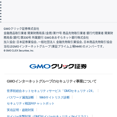
その他のご案内
個人情報保護方針
最良執行方針
サイトのご利用について
ディスクレイマー
信託保全
リスク説明
会社案内
GMOクリック証券株式会社
金融商品取引業者 関東財務局長（金商）第77号 商品先物取引業者 銀行代理業者 関東財
務局長（銀代）第330号 所属銀行：GMOあおぞらネット銀行株式会社
加入協会：日本証券業協会、一般社団法人 金融先物取引業協会、日本商品先物取引協会
当社はGMOインターネットグループ（東証プライム上場9449）のメンバーです。
© GMO CLICK Securities, Inc.
GMOインターネットグループのセキュリティ事業について
世界初総合ネットセキュリティサービス「GMOセキュリティ24」
パスワード漏洩診断
Webサイトリスク診断
セキュリティ相談AIチャットボット
実在証明・盗聴対策
サイバー攻撃対策（GMOサイバーセキュリティ byイエラエ）