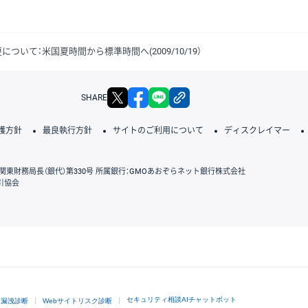
について：米国夏時間から標準時間へ(2009/10/19）
X
facebook
LINE
リンクをコピー
SHARE
護方針
最良執行方針
サイトのご利用について
ディスクレイマー
関東財務局長（銀代）第330号 所属銀行：GMOあおぞらネット銀行株式会社
引協会
GMOクリック証券
セキュリティ相談AIチャットボット
ド漏洩診断
Webサイトリスク診断