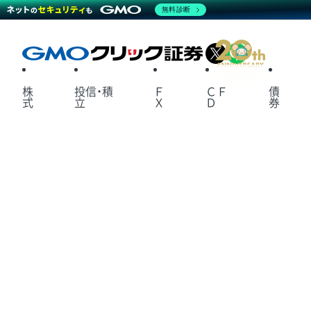
無料診断
X
LINE
株
投信・積
Ｆ
ＣＦ
債
式
立
Ｘ
Ｄ
券