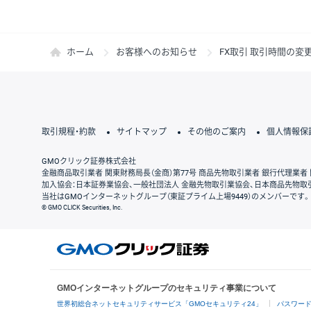
ホーム
お客様へのお知らせ
FX取引 取引時間の変更
取引規程・約款
サイトマップ
その他のご案内
個人情報保
GMOクリック証券株式会社
金融商品取引業者 関東財務局長（金商）第77号 商品先物取引業者 銀行代理業者 
加入協会：日本証券業協会、一般社団法人 金融先物取引業協会、日本商品先物取
当社はGMOインターネットグループ（東証プライム上場9449）のメンバーです。
© GMO CLICK Securities, Inc.
GMOインターネットグループのセキュリティ事業について
世界初総合ネットセキュリティサービス「GMOセキュリティ24」
パスワー