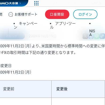
問
お客様
サポート
口座開設
ログイン
キャンペー
アプリ・ツー
ン
ル
NIS
A
2009年10月19日
X
fa
お知らせ
2009年11月2日（月）より、米国夏時間から標準時間への変更に伴
いFXの取引時間は下記の通り変更となります。
■変更日
2009年11月2日（月）
変更前
変更後