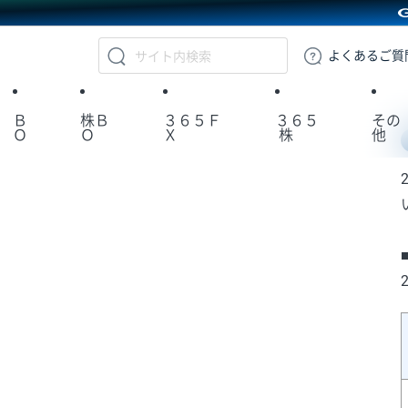
GMOクリック証券
よくある
ご質
Ｂ
株Ｂ
３６５Ｆ
３６５
その
Ｏ
Ｏ
Ｘ
株
他