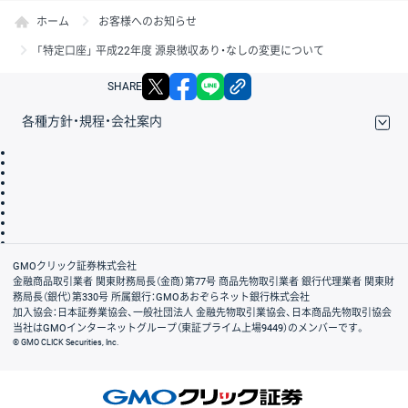
ホーム
お客様へのお知らせ
「特定口座」 平成22年度 源泉徴収あり・なしの変更について
X
facebook
LINE
リンクをコピー
SHARE
各種方針・規程・会社案内
取引規程・約款
サイトマップ
その他のご案内
個人情報保護方針
最良執行方針
サイトのご利用について
ディスクレイマー
信託保全
リスク説明
会社案内
GMOクリック証券株式会社
金融商品取引業者 関東財務局長（金商）第77号 商品先物取引業者 銀行代理業者 関東財
務局長（銀代）第330号 所属銀行：GMOあおぞらネット銀行株式会社
加入協会：日本証券業協会、一般社団法人 金融先物取引業協会、日本商品先物取引協会
当社はGMOインターネットグループ（東証プライム上場9449）のメンバーです。
© GMO CLICK Securities, Inc.