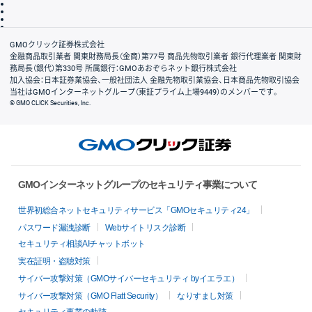
ディスクレイマー
信託保全
リスク説明
会社案内
GMOクリック証券株式会社
金融商品取引業者 関東財務局長（金商）第77号 商品先物取引業者 銀行代理業者 関東財
務局長（銀代）第330号 所属銀行：GMOあおぞらネット銀行株式会社
加入協会：日本証券業協会、一般社団法人 金融先物取引業協会、日本商品先物取引協会
当社はGMOインターネットグループ（東証プライム上場9449）のメンバーです。
© GMO CLICK Securities, Inc.
GMOインターネットグループのセキュリティ事業について
世界初総合ネットセキュリティサービス「GMOセキュリティ24」
パスワード漏洩診断
Webサイトリスク診断
セキュリティ相談AIチャットボット
実在証明・盗聴対策
サイバー攻撃対策（GMOサイバーセキュリティ byイエラエ）
サイバー攻撃対策（GMO Flatt Security）
なりすまし対策
セキュリティ事業の軌跡