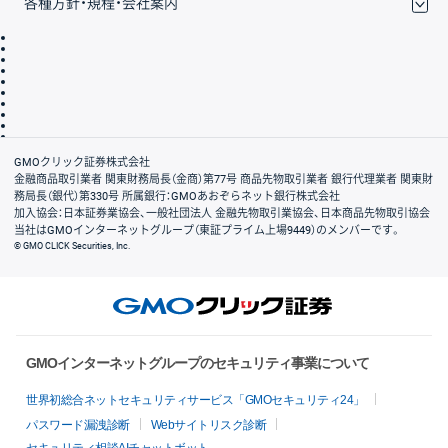
各種方針・規程・会社案内
取引規程・約款
サイトマップ
その他のご案内
個人情報保護方針
最良執行方針
サイトのご利用について
ディスクレイマー
信託保全
リスク説明
会社案内
GMOクリック証券株式会社
金融商品取引業者 関東財務局長（金商）第77号 商品先物取引業者 銀行代理業者 関東財
務局長（銀代）第330号 所属銀行：GMOあおぞらネット銀行株式会社
加入協会：日本証券業協会、一般社団法人 金融先物取引業協会、日本商品先物取引協会
当社はGMOインターネットグループ（東証プライム上場9449）のメンバーです。
© GMO CLICK Securities, Inc.
GMOインターネットグループのセキュリティ事業について
世界初総合ネットセキュリティサービス「GMOセキュリティ24」
パスワード漏洩診断
Webサイトリスク診断
セキュリティ相談AIチャットボット