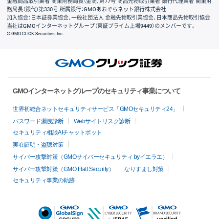
金融商品取引業者 関東財務局長（金商）第77号 商品先物取引業者 銀行代理業者 関東財
務局長（銀代）第330号 所属銀行：GMOあおぞらネット銀行株式会社
加入協会：日本証券業協会、一般社団法人 金融先物取引業協会、日本商品先物取引協会
当社はGMOインターネットグループ（東証プライム上場9449）のメンバーです。
© GMO CLICK Securities, Inc.
GMOインターネットグループのセキュリティ事業について
世界初総合ネットセキュリティサービス「GMOセキュリティ24」
パスワード漏洩診断
Webサイトリスク診断
セキュリティ相談AIチャットボット
実在証明・盗聴対策
サイバー攻撃対策（GMOサイバーセキュリティ byイエラエ）
サイバー攻撃対策（GMO Flatt Security）
なりすまし対策
セキュリティ事業の軌跡