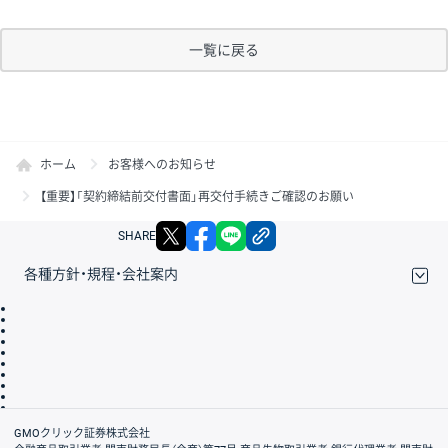
一覧に戻る
ホーム
お客様へのお知らせ
【重要】「契約締結前交付書面」再交付手続きご確認のお願い
X
facebook
LINE
リンクをコピー
SHARE
各種方針・規程・会社案内
取引規程・約款
サイトマップ
その他のご案内
個人情報保護方針
最良執行方針
サイトのご利用について
ディスクレイマー
信託保全
リスク説明
会社案内
GMOクリック証券株式会社