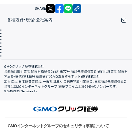
X
facebook
LINE
リンクをコピー
SHARE
各種方針・規程・会社案内
取引規程・約款
サイトマップ
その他のご案内
個人情報保護方針
最良執行方針
サイトのご利用について
ディスクレイマー
信託保全
リスク説明
会社案内
GMOクリック証券株式会社
金融商品取引業者 関東財務局長（金商）第77号 商品先物取引業者 銀行代理業者 関東財
務局長（銀代）第330号 所属銀行：GMOあおぞらネット銀行株式会社
加入協会：日本証券業協会、一般社団法人 金融先物取引業協会、日本商品先物取引協会
当社はGMOインターネットグループ（東証プライム上場9449）のメンバーです。
© GMO CLICK Securities, Inc.
GMOインターネットグループのセキュリティ事業について