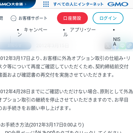
問
お客様
サポート
口座開設
ログイン
キャンペー
アプリ・ツー
ン
ル
NIS
A
2012年3月15日
X
fa
お知らせ
2012年3月17日より、お客様に外為オプション取引の仕組み・リ
スク等について再度ご確認していただくため、契約締結前交付
書面および確認書の再交付を実施させていただきます。
2012年4月28日までにご確認いただけない場合、原則として外為
オプション取引の継続を停止させていただきますので、お早目
のお手続きをお願い申し上げます。
■お手続き方法(2012年3月17日0:00より)