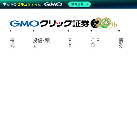
無料診断
X
LINE
株
投信・積
Ｆ
ＣＦ
債
式
立
Ｘ
Ｄ
券